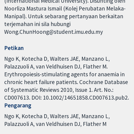
(International Medical University). Disunting oleh
Noorliza Mastura Ismail (Kolej Perubatan Melaka-
Manipal). Untuk sebarang pertanyaan berkaitan
terjemahan ini sila hubungi
Wong.ChunHoong@student.imu.edu.my
Petikan
Ngo K, Kotecha D, Walters JAE, Manzano L,
Palazzuoli A, van Veldhuisen DJ, Flather M.
Erythropoiesis-stimulating agents for anaemia in
chronic heart failure patients. Cochrane Database
of Systematic Reviews 2010, Issue 1. Art. No.:
CD007613. DOI: 10.1002/14651858.CD007613.pub2.
Pengarang
Ngo K
Kotecha D
Walters JAE
Manzano L
Palazzuoli A
van Veldhuisen DJ
Flather M