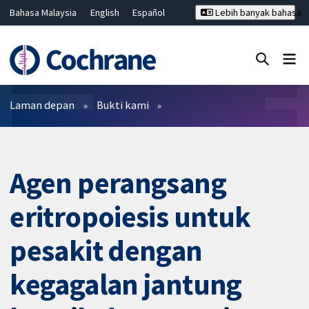
Bahasa Malaysia
English
Español
Lebih banyak bahasa
فارسی
Français
Русский
Hrvatski
Deutsch
ไทย
繁體中文
简体中文
Tutup carian ✖
Penapis
Laman depan
Bukti kami
Agen perangsang
eritropoiesis untuk
pesakit dengan
kegagalan jantung