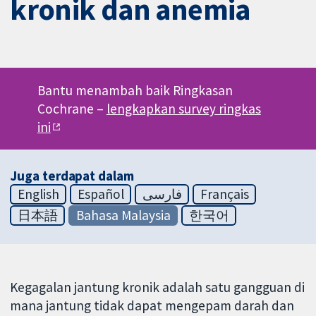
kronik dan anemia
Bantu menambah baik Ringkasan
Cochrane –
lengkapkan survey ringkas
ini
Juga terdapat dalam
English
Español
فارسی
Français
日本語
Bahasa Malaysia
한국어
Kegagalan jantung kronik adalah satu gangguan di
mana jantung tidak dapat mengepam darah dan