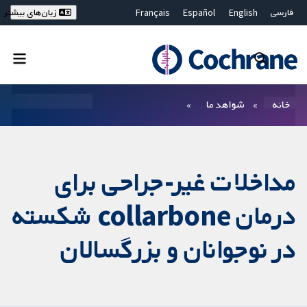
فارسی
English
Español
Français
زبان‌های بیشتر
Deutsch
Hrvatski
Русский
简体中文
繁體中文
ไทย
Bahasa Malaysia
بستن جستجو ✖
فیلترها
خانه
شواهد ما
مداخلات غیر-جراحی برای
درمان collarbone شکسته
در نوجوانان و بزرگسالان