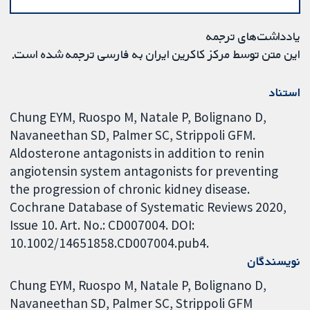
یادداشت‌های ترجمه
این متن توسط مرکز کاکرین ایران به فارسی ترجمه شده است.
استناد
Chung EYM, Ruospo M, Natale P, Bolignano D,
Navaneethan SD, Palmer SC, Strippoli GFM.
Aldosterone antagonists in addition to renin
angiotensin system antagonists for preventing
the progression of chronic kidney disease.
Cochrane Database of Systematic Reviews 2020,
Issue 10. Art. No.: CD007004. DOI:
10.1002/14651858.CD007004.pub4.
نویسندگان
Chung EYM
Ruospo M
Natale P
Bolignano D
Navaneethan SD
Palmer SC
Strippoli GFM