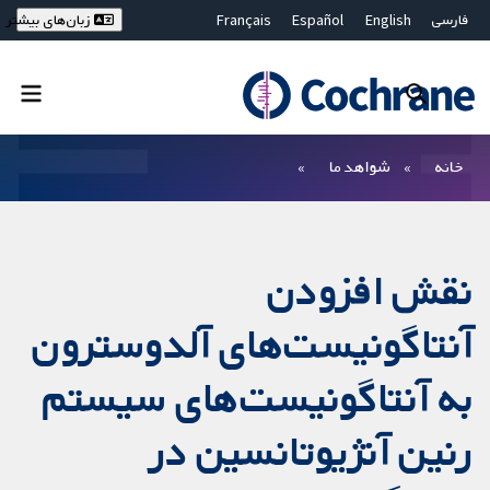
فارسی
English
Español
Français
زبان‌های بیشتر
Deutsch
Hrvatski
Русский
简体中文
繁體中文
ไทย
Bahasa Malaysia
بستن جستجو ✖
فیلترها
خانه
شواهد ما
نقش افزودن
آنتاگونیست‌های آلدوسترون
به آنتاگونیست‌های سیستم
رنین آنژیوتانسین در