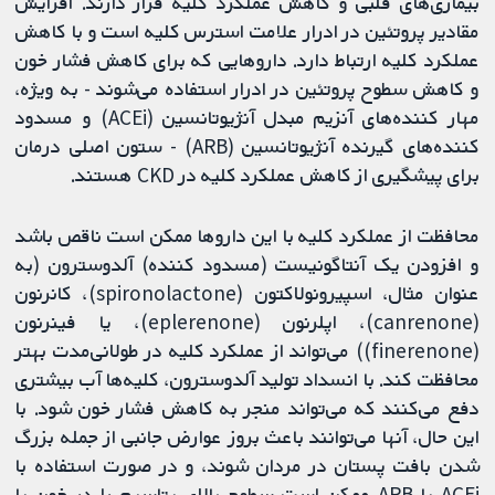
بیماری‌های قلبی و کاهش عملکرد کلیه قرار دارند. افزایش
مقادیر پروتئین در ادرار علامت استرس کلیه است و با کاهش
عملکرد کلیه ارتباط دارد. داروهایی که برای کاهش فشار خون
و کاهش سطوح پروتئین در ادرار استفاده می‌شوند - به ویژه،
مهار کننده‌های آنزیم مبدل آنژیوتانسین (ACEi) و مسدود
کننده‌های گیرنده آنژیوتانسین (ARB) - ستون اصلی درمان
برای پیشگیری از کاهش عملکرد کلیه در CKD هستند.
محافظت از عملکرد کلیه با این داروها ممکن است ناقص باشد
و افزودن یک آنتاگونیست (مسدود کننده) آلدوسترون (به
عنوان مثال، اسپیرونولاکتون (spironolactone)، کانرنون
(canrenone)، اپلرنون (eplerenone)، یا فینرنون
(finerenone)) می‌تواند از عملکرد کلیه در طولانی‌مدت بهتر
محافظت کند. با انسداد تولید آلدوسترون، کلیه‌ها آب بیشتری
دفع می‌کنند که می‌تواند منجر به کاهش فشار خون شود. با
این حال، آنها می‌توانند باعث بروز عوارض جانبی از جمله بزرگ
شدن بافت پستان در مردان شوند، و در صورت استفاده با
ACEi یا ARB ممکن است سطوح بالای پتاسیم را در خون یا