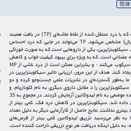
简体
درد میوفاشیال (MP) یک وضعیت دردناک عضلات است که با درد منتقل شده از نقاط ماشه‌ای (TP) در بافت همبند
ن
احاطه کننده و جدا کننده عضلات (ساختارهای میوفاشیال) مشخص می‌شود. TP می‌تواند در جایی که درد احساس
رد. سیکلوبنزاپرین، یکی از داروهایی است که به صورت خوراکی
 شل کننده عضلانی است، که به ویژه برای بهبود کیفیت خواب و کاهش
درد استفاده می‌شود. داروی مذکور اسپاسم عضلانی را سرکوب می‌کند - و بنابراین ممکن است از درد ناشی از MP
م
د کند. هدف از این مرور، ارزیابی تاثیر سیکلوبنزاپرین در
 و بهبود خواب در بیماران مبتلا به MP بود. ما به‌طور گسترده‌ای در نشریات علمی جست‌وجو کرده و دو
8 ژو
پیدا کردیم. آنها سیکلوبنزاپرین را د مقابل داروی دیگری به نام کلونازپام، و
داروی تقلبی (دارونما)، یا در برابر تزریق یک بی‌حس کننده موضعی به نام لیدوکائین آزمایش کردند. در مجموع به 35
زاپرین داده شد. سیکلوبنزاپرین در کاهش درد فک، کمی بهتر از
د بهتری نداشت. نتایج حاصل از کارآزمایی دیگر به دلیل تعداد
ا به نظر می‌رسید تزریق لیدوکائین کمی بهتر از قرص‌های
، به دلیل اینکه دریافت هر نوع تزریقی ناراحت کننده است،