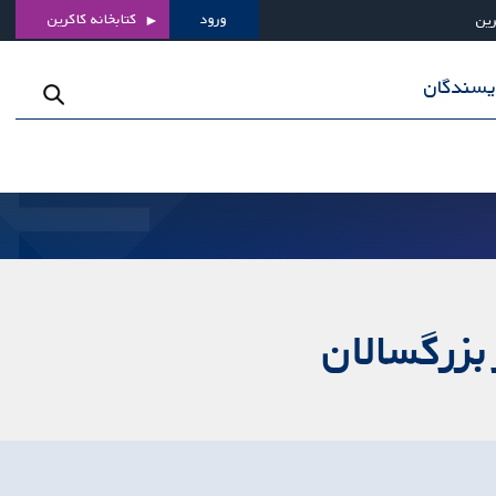
ورود
کتابخانه کاکرین
رین
ویسندگان
بزرگسالان