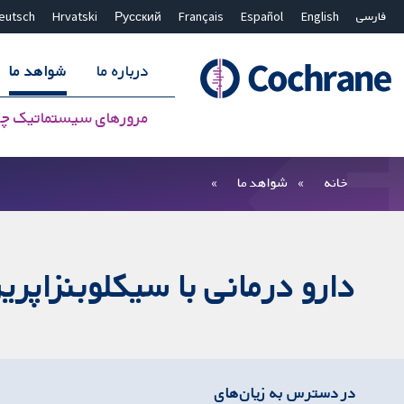
فارسی
English
Español
Français
Русский
Hrvatski
eutsch
درباره ما
شواهد ما
مرورهای سیستماتیک چ
بستن جستجو ✖
فیلترها
خانه
شواهد ما
دارو درمانی با سیکلوبنزاپر
در دسترس به زیان‌های