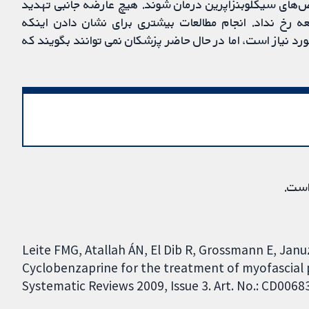
ی‌دهند با قرص‌های سیکلوبنزاپرین درمان شوند. هیچ عارضه جانبی تهدید
ه رخ نداد. انجام مطالعات بیشتری برای نشان دادن اینکه
مان MP موثر است یا خیر، مورد نیاز است، اما در حال حاضر پزشکان نمی توانند بگویند که
است.
Leite FMG, Atallah ÁN, El Dib R, Grossmann E, Januz
Cyclobenzaprine for the treatment of myofascial 
Systematic Reviews 2009, Issue 3. Art. No.: CD006