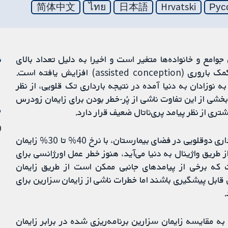
简体中文
ไทย
日本語
Hrvatski
Рус
جوامع و خانواده‌ها متغیر است و اخیرا به دلیل تعداد بالای
ن
مادران مسن و استفاده از روش‌های درمان باروری و کمک باروری (assisted conception) افزایش یافته است.
ه نوزادان به دنیا آمده در نتیجه بارداری تک قلویی، از نظر
بخشی از این تفاوت ناشی از پُر-خطر بودن برای زایمان زودرس
م
ری از نظر پیامد پری‌ناتال ضعیف قرار دارد.
19 
سیاست زایمان واژینال برنامه‌ریزی شده برای زنان با بارداری دوقلویی در فضای بیمارستان، با نرخ 40% تا 30% زایمان
ز طریق واژینال به دنیا می‌آید، هنوز خطر عمل اورژانسی برای
ست که برخی از پیامدهای جانبی ممکن است از طریق زایمان
ابل پیشگیری باشند اما خطرات ناشی از زایمان سزارین برای
.
به مقایسه زایمان سزارین برنامه‌ریزی شده در برابر زایمان