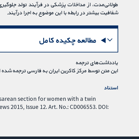
طولانی‌مدت، از مداخلات پزشکی در فرآیند تولد جلوگی
شفافیت بیشتر در رابطه با این موضوع به اجرا درآیند.
مطالعه چکیده کامل
یادداشت‌های ترجمه
این متن توسط مرکز کاکرین ایران به فارسی ترجمه شده 
استناد
sarean section for women with a twin
s 2015, Issue 12. Art. No.: CD006553. DOI: