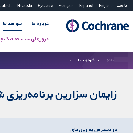
فارسی
English
Español
Français
Русский
Hrvatski
eutsch
درباره ما
شواهد ما
مرورهای سیستماتیک چ
بستن جستجو ✖
فیلترها
خانه
شواهد ما
زایمان سزارین برنامه‌ریزی ش
در دسترس به زیان‌های