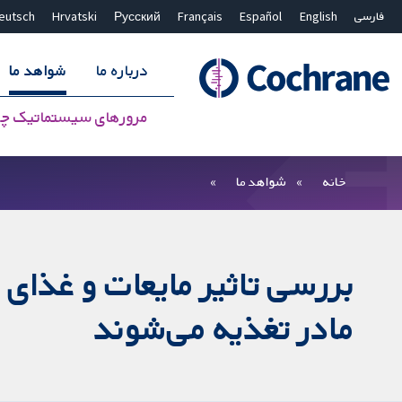
فارسی
English
Español
Français
Русский
Hrvatski
eutsch
درباره ما
شواهد ما
مرورهای سیستماتیک چ
بستن جستجو ✖
فیلترها
خانه
شواهد ما
بررسی تاثیر مایعات و غذای ا
مادر تغذیه می‌‌شوند