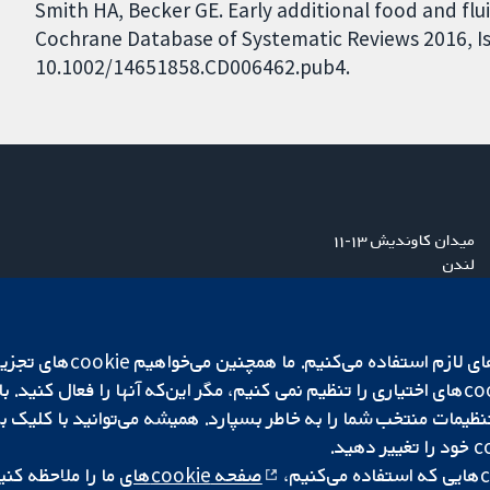
Smith HA, Becker GE. Early additional food and flui
Cochrane Database of Systematic Reviews 2016, Iss
10.1002/14651858.CD006462.pub4.
میدان کاوندیش ۱۳-۱۱
لندن
W1G 0AN
بریتانیا
ما برای کارکردن وب‌گاه از ie‌
صفحه cookie‌های
ما را ملاحظه کنی
|
تنظیمات کوکی
کپی‌رایت © ۲۰۲۵ همکاری کاکرین