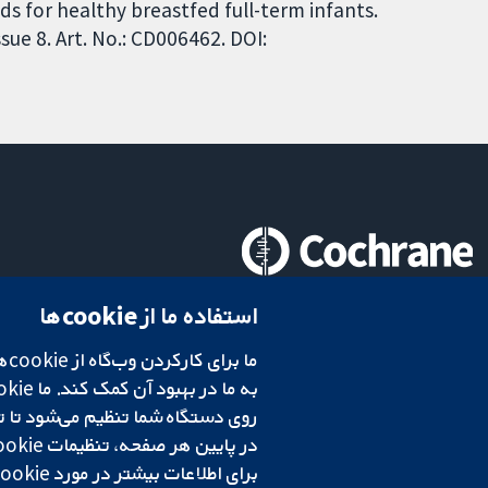
ds for healthy breastfed full-term infants.
ue 8. Art. No.: CD006462. DOI:
تحقیقات قابل اعتماد.
استفاده ما از cookie‌ها
تصمیم‌گیری آگاهانه.
سلامت بهتر.
شبکه همکاری کاکرین، یک مؤسسه خیریه (شماره 1045921) و یک شرکت با مسئولیت محدود به‌صورت ضمانت (شماره 03044323) ثبت‌شده در انگلستان و ولز است. شماره ثبت مالیات بر ارزش افزوده: GB 718 2127 49.
در پایین هر صفحه، تنظیمات cookie‌ خود را تغییر دهید.
برای اطلاعات بیشتر در مورد cookie‌هایی که استفاده می‌کنیم،
شرایط و ضوابط وب‌سایت
|
سلب مسئولیت
|
حریم خصوصی
|
سیاست کوکی‌ها