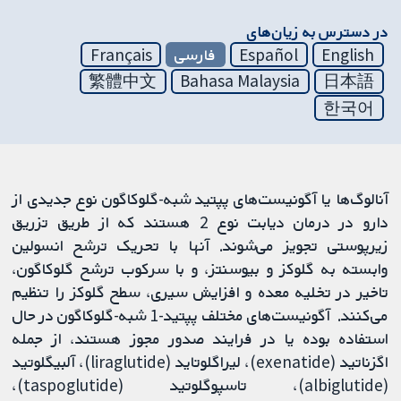
در دسترس به زیان‌های
English
Español
فارسی
Français
繁體中文
Bahasa Malaysia
日本語
한국어
آنالوگ‌ها یا آگونیست‌های پپتید شبه-گلوکاگون نوع جدیدی از
دارو در درمان دیابت نوع 2 هستند که از طریق تزریق
زیرپوستی تجویز می‌شوند. آنها با تحریک ترشح انسولین
وابسته به گلوکز و بیوسنتز، و با سرکوب ترشح گلوکاگون،
تاخیر در تخلیه معده و افزایش سیری، سطح گلوکز را تنظیم
می‌کنند. آگونیست‌های مختلف پپتید-1 شبه-گلوکاگون در حال
استفاده بوده یا در فرایند صدور مجوز هستند، از جمله
اگزناتید (exenatide)، لیراگلوتاید (liraglutide)، آلبیگلوتید
(albiglutide)، تاسپوگلوتید (taspoglutide)،