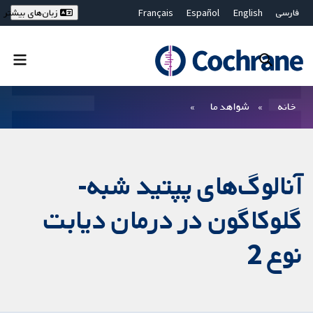
فارسی
English
Español
Français
زبان‌های بیشتر
Deutsch
Hrvatski
Русский
简体中文
繁體中文
ไทย
Bahasa Malaysia
بستن جستجو ✖
فیلترها
خانه
شواهد ما
آنالوگ‌های پپتید شبه-
گلوکاگون در درمان دیابت
نوع 2