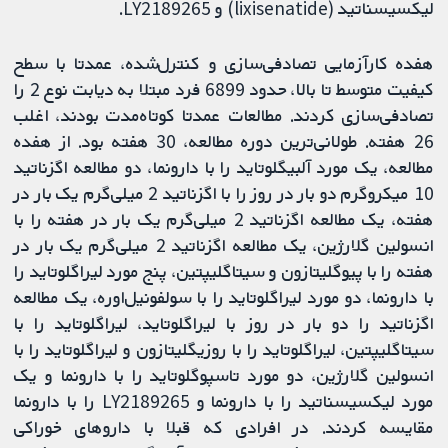
لیکسیسناتید (lixisenatide) و LY2189265.
هفده کارآزمایی تصادفی‌سازی و کنترل‌شده، عمدتا با سطح
کیفیت متوسط ​​تا بالا، حدود 6899 فرد مبتلا به دیابت نوع 2 را
تصادفی‌سازی کردند. مطالعات عمدتا کوتاه‌مدت بودند، اغلب
26 هفته. طولانی‌ترین دوره مطالعه، 30 هفته بود. از هفده
مطالعه، یک مورد آلبیگلوتاید را با دارونما، دو مطالعه اگزناتید
10 میکروگرم دو بار در روز را با اگزناتید 2 میلی‌گرم یک بار در
هفته، یک مطالعه اگزناتید 2 میلی‌گرم یک بار در هفته را با
انسولین گلارژین، یک مطالعه اگزناتید 2 میلی‌گرم یک بار در
هفته را با پیوگلیتازون و سیتاگلیپتین، پنج مورد لیراگلوتاید را
با دارونما، دو مورد لیراگلوتاید را با سولفونیل‌اوره، یک مطالعه
اگزناتید را دو بار در روز با لیراگلوتاید، لیراگلوتاید را با
سیتاگلیپتین، لیراگلوتاید را با روزیگلیتازون و لیراگلوتاید را با
انسولین گلارژین، دو مورد تاسپوگلوتاید را با دارونما و یک
مورد لیکسیسناتید را با دارونما و LY2189265 را با دارونما
مقایسه کردند. در افرادی که قبلا با داروهای خوراکی