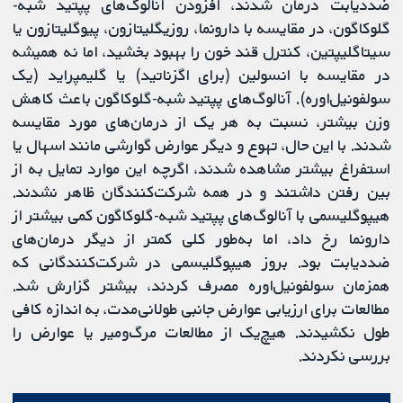
ضددیابت درمان شدند، افزودن آنالوگ‌های پپتید شبه-
گلوکاگون، در مقایسه با دارونما، روزیگلیتازون، پیوگلیتازون یا
سیتاگلیپتین، کنترل قند خون را بهبود بخشید، اما نه همیشه
در مقایسه با انسولین (برای اگزناتید) یا گلیمپراید (یک
سولفونیل‌اوره). آنالوگ‌های پپتید شبه-گلوکاگون باعث کاهش
وزن بیشتر، نسبت به هر یک از درمان‌های مورد مقایسه
شدند. با این حال، تهوع و دیگر عوارض گوارشی مانند اسهال یا
استفراغ بیشتر مشاهده شدند، اگرچه این موارد تمایل به از
بین رفتن داشتند و در همه شرکت‌کنندگان ظاهر نشدند.
هیپوگلیسمی با آنالوگ‌های پپتید شبه-گلوکاگون کمی بیشتر از
دارونما رخ داد، اما به‌طور کلی کمتر از دیگر درمان‌های
ضددیابت بود. بروز هیپوگلیسمی در شرکت‌کنندگانی که
همزمان سولفونیل‌اوره مصرف ‌کردند، بیشتر گزارش شد.
مطالعات برای ارزیابی عوارض جانبی طولانی‌مدت، به اندازه کافی
طول نکشیدند. هیچ‌یک از مطالعات مرگ‌ومیر یا عوارض را
بررسی نکردند.