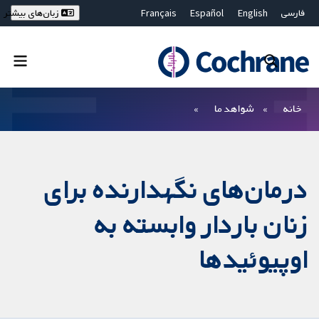
فارسی
English
Español
Français
زبان‌های بیشتر
Deutsch
Hrvatski
Русский
简体中文
繁體中文
ไทย
Bahasa Malaysia
بستن جستجو ✖
فیلترها
خانه
شواهد ما
درمان‌های نگهدارنده برای
زنان باردار وابسته به
اوپیوئیدها