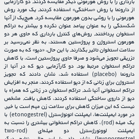
بارداری را با روش هورمونی دیگر مقایسه کردند. دو کارآزمایی
از دارونما یا روش «ساختگی» استفاده کردند. یک مورد روش
هورمونی را با روشی بدون هورمون مقایسه کرد. هیچ‌یک از آنها
شکستگی را به‌ عنوان پیامد عنوان نکرده و بیشتر به تراکم
استخوان پرداختند. روش‌های کنترل بارداری که حاوی هر دو
هورمون استروژن و پروژستین هستند، به نظر نمی‌رسید بر
سلامت استخوان تاثیر بگذارند. با این حال، «دپو» که به‌ صورت
تزریقی تجویز می‌شود و صرفا حاوی پروژستین است، با کاهش
تراکم استخوان مرتبط بود. دو کارآزمایی دپو که در آنها از
دارونما (placebo) استفاده شد، نشان دادند که تجویز
استروژن برای زنانی که از دپو استفاده کردند، منجر به افزایش
تراکم استخوانی آنها شد. تراکم استخوان در زنانی که همراه با
دپو از داروی ساختگی استفاده کردند، کاهش یافت. مشخص
نیست که این میزان کاهش برای سلامت زن مهم است یا خیر.
در مورد ایمپلنت‌ها، ایمپلنت اتونوژسترل (etonogestrel) با
یک میله (rod)، کاهش تراکم استخوانی بیشتری را نسبت به
ایمپلنت لوونورژسترل دو میله‌ای (two-rod
levonorgestrel) نشان داد. با این حال، نتایج دیگر