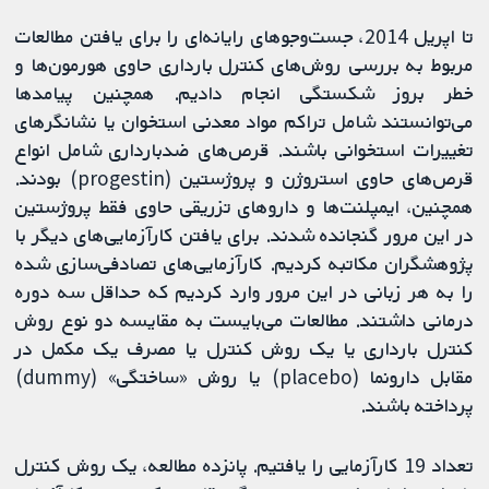
تا اپریل 2014، جست‌وجوهای رایانه‌ای را برای یافتن مطالعات
مربوط به بررسی روش‌های کنترل بارداری حاوی هورمون‌ها و
خطر بروز شکستگی انجام دادیم. همچنین پیامدها
می‌توانستند شامل تراکم مواد معدنی استخوان یا نشانگرهای
تغییرات استخوانی باشند. قرص‌های ضدبارداری شامل انواع
قرص‌های حاوی استروژن و پروژستین (progestin) بودند.
همچنین، ایمپلنت‌ها و داروهای تزریقی حاوی فقط پروژستین
در این مرور گنجانده شدند. برای یافتن کارآزمایی‌های دیگر با
پژوهشگران مکاتبه کردیم. کارآزمایی‌های تصادفی‌سازی شده
را به هر زبانی در این مرور وارد کردیم که حداقل سه دوره
درمانی داشتند. مطالعات می‌بایست به مقایسه دو نوع روش
کنترل بارداری یا یک روش کنترل یا مصرف یک مکمل در
مقابل دارونما (placebo) یا روش «ساختگی» (dummy)
پرداخته باشند.
تعداد 19 کارآزمایی را یافتیم. پانزده مطالعه، یک روش کنترل