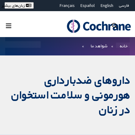
فارسی
English
Español
Français
زبان‌های بیشتر
Deutsch
Hrvatski
Русский
简体中文
繁體中文
ไทย
Bahasa Malaysia
بستن جستجو ✖
فیلترها
خانه
شواهد ما
داروهای ضدبارداری
هورمونی و سلامت استخوان
در زنان