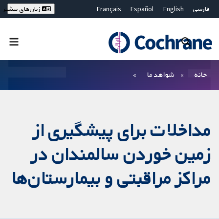
فارسی
English
Español
Français
زبان‌های بیشتر
Deutsch
Hrvatski
Русский
简体中文
繁體中文
ไทย
Bahasa Malaysia
بستن جستجو ✖
فیلترها
خانه
شواهد ما
مداخلات برای پیشگیری از
زمین خوردن سالمندان در
مراکز مراقبتی و بیمارستان‌ها