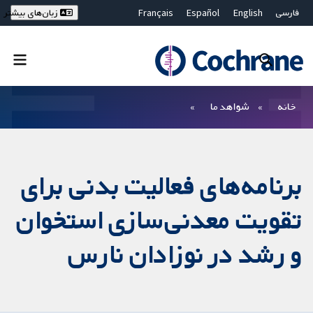
فارسی
English
Español
Français
زبان‌های بیشتر
Deutsch
Hrvatski
Русский
简体中文
繁體中文
ไทย
Bahasa Malaysia
بستن جستجو ✖
فیلترها
خانه
شواهد ما
برنامه‌های فعالیت بدنی برای
تقویت معدنی‌سازی استخوان
و رشد در نوزادان نارس