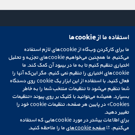
استفاده ما از cookie‌ها
میدان کاوندیش
تماس با ما
۱۳-۱۱
اخبار
ما برای کارکردن وب‌گاه از cookie‌های لازم استفاده
تحقیقات قابل
لندن
دفتر رسانه‌ای
اعتماد.
می‌کنیم. ما همچنین می‌خواهیم cookie‌های تجزیه و تحلیل
W1G 0AN
درباره ما
تصمیم‌گیری آگاهانه.
بریتانیا
فرصت‌های
اختیاری تنظیم کنیم تا به ما در بهبود آن کمک کند. ما
سلامت بهتر.
شغلی
cookie‌های اختیاری را تنظیم نمی کنیم، مگر این‌که آنها را
Cochrane
فعال کنید. با استفاده از این ابزار یک cookie‌ روی دستگاه
Library
شما تنظیم می‌شود تا تنظیمات منتخب شما را به خاطر
بسپارد. همیشه می‌توانید با کلیک بر روی پیوند «تنظیمات
Cookies» در پایین هر صفحه، تنظیمات cookie‌ خود را
شبکه همکاری کاکرین، یک مؤسسه خیریه (شماره 1045921) و یک شرکت با
تغییر دهید.
مسئولیت محدود به‌صورت ضمانت (شماره 03044323) ثبت‌شده در انگلستان
برای اطلاعات بیشتر در مورد cookie‌هایی که استفاده
و ولز است. شماره ثبت مالیات بر ارزش افزوده: GB 718 2127 49.
می‌کنیم،
صفحه cookie‌های
ما را ملاحظه کنید.
کپی‌رایت © ۲۰۲۵ همکاری کاکرین