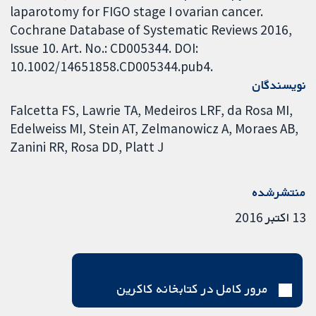
laparotomy for FIGO stage I ovarian cancer.
Cochrane Database of Systematic Reviews 2016,
Issue 10. Art. No.: CD005344. DOI:
10.1002/14651858.CD005344.pub4.
نویسندگان
Falcetta FS
Lawrie TA
Medeiros LRF
da Rosa MI
Edelweiss MI
Stein AT
Zelmanowicz A
Moraes AB
Zanini RR
Rosa DD
Platt J
منتشرشده
13 اکتبر 2016
مرور کامل در کتابخانه کاکرین