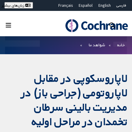
فارسی
English
Español
Français
زبان‌های بیشتر
Deutsch
Hrvatski
Русский
简体中文
繁體中文
ไทย
Bahasa Malaysia
بستن جستجو ✖
فیلترها
خانه
شواهد ما
لاپاروسکوپی در مقابل
لاپاروتومی (جراحی باز) در
مدیریت بالینی سرطان
تخمدان در مراحل اولیه