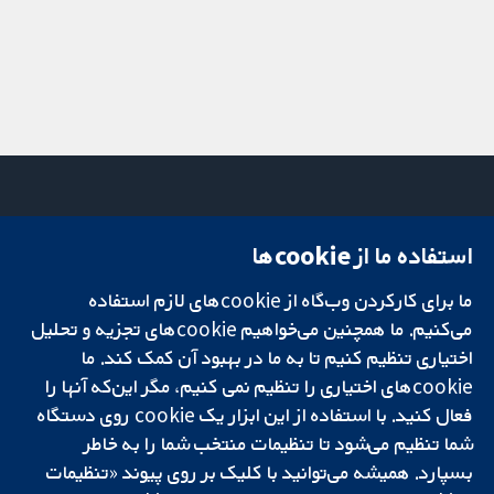
استفاده ما از cookie‌ها
میدان کاوندیش
تماس با ما
۱۳-۱۱
اخبار
ما برای کارکردن وب‌گاه از cookie‌های لازم استفاده
تحقیقات قابل
لندن
دفتر رسانه‌ای
اعتماد.
W1G 0AN
درباره ما
می‌کنیم. ما همچنین می‌خواهیم cookie‌های تجزیه و تحلیل
تصمیم‌گیری آگاهانه.
بریتانیا
فرصت‌های
اختیاری تنظیم کنیم تا به ما در بهبود آن کمک کند. ما
سلامت بهتر.
شغلی
cookie‌های اختیاری را تنظیم نمی کنیم، مگر این‌که آنها را
Cochrane
فعال کنید. با استفاده از این ابزار یک cookie‌ روی دستگاه
Library
شما تنظیم می‌شود تا تنظیمات منتخب شما را به خاطر
بسپارد. همیشه می‌توانید با کلیک بر روی پیوند «تنظیمات