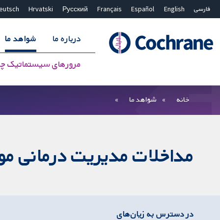
فارسی
English
Español
Français
Русский
Hrvatski
eutsch
درباره ما
شواهد ما
مرورهای سیستماتیک چ
بستن جستجو ✖
فیلترها
خانه
شواهد ما
مداخلات مدیریت درمانی مور
در دسترس به زیان‌های