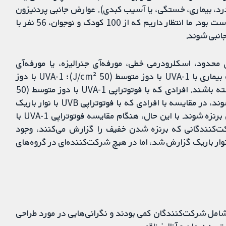
د، بیماری، خستگی، یا آسیب کبدی). عوارض جانبی پردنیزون
(در هر دو گروه) شامل افزایش وزن و علائم کشیدگی پوست بود. ما انتظار داریم که از 100 کودک و نوجوان، 56 نفر با
 محدود، اسکلرودرمی خطی، مورفه‌آی جنرالیزه، یا مورفه‌آی
مختلط) ممکن است کاهش مشابهی در فعالیت یا آسیب بیماری با UVA-1 با دوز متوسط (50 J/cm²)؛ UVA-1 با دوز
پائین (20 J/cm²)؛ یا فوتوتراپی UVB با نوار باریک داشته باشند. افرادی که با فوتوتراپی UVA-1 با دوز متوسط (50
J/cm²) یا UVA-1 با دوز پائین (20 J/cm²) درمان می‌شوند، در مقایسه با افرادی که با فوتوتراپی UVB با نوار باریک
درمان می‌شوند، ممکن است پس از درمان به‌طور خفیفی برنزه شوند. با این حال، هنگام مقایسه فوتوتراپی UVA-1 با
ت‌کنندگانی که برنزه شدن خفیف را گزارش می‌کنند، وجود
 باشد. اریتم گذرا در سه شرکت‌کننده با UVB با نوار باریک گزارش شد، اما در هیچ شرکت‌کننده‌ای در گروه‌های
 شامل شرکت‌کنندگان کمی بودند و نگرانی‌هایی در مورد طراحی