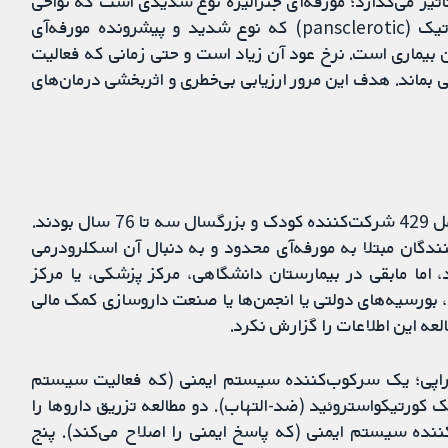
تاثیر می‌گذارد؛ مورفه‌آی جنرالیزه نوع شدیدی است که نواحی
متعددی را از بدن درگیر می‌کند؛ مورفه‌آی پان‌اسکلروتیک (pansclerotic) که نوع شدید و پیشرونده مورفه‌آی
ن بیماری است. نرخ عود آن زیاد است و حتی زمانی که فعالیت
ی بماند. هدف این مرور ارزیابی بی‌خطری و اثربخشی درمان‌های
تعداد 14 مطالعه مرتبط را پیدا کردیم، که در مجموع شامل 429 شرکت‌کننده کودک و بزرگسال سه تا 76 سال بودند.
ندگان مبتلا به مورفه‌آی محدود و به دنبال آن اسکلرودرمی
اما مابقی در بیمارستان دانشگاهی، مرکز پزشکی، یا مرکز
 بورسیه‌های دولتی یا انجمن‌ها یا صنعت داروسازی کمک مالی
ه این اطلاعات را گزارش نکرد.
تراپی؛ یک سرکوب‌کننده سیستم ایمنی (که فعالیت سیستم
ورتیکواستروئید (ضد-التهاب). دو مطالعه تزریق داروها را
نده سیستم ایمنی (که پاسخ ایمنی را اصلاح می‌کند). پنج