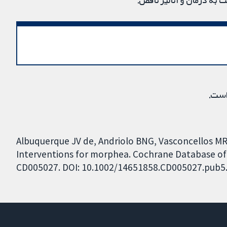
به درمان و آنالیز ناقص.
است.
Albuquerque JV de, Andriolo BNG, Vasconcellos MRA,
Interventions for morphea. Cochrane Database of S
CD005027. DOI: 10.1002/14651858.CD005027.pub5