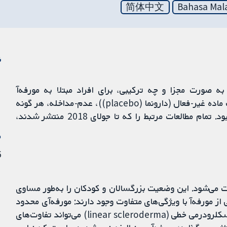
简体中文
Bahasa Mal
ن
به صورت مجزا و چه ترکیبی، برای افراد مبتلا به مورفه‌آ
(morphea) (مورفیا (morphoea))، در مقایسه با یک ماده غیر-فعال (دارونما (placebo))، عدم-مداخله، هر گونه
درمان دیگر، یا دوزها یا مدت زمان مختلف یک درمان بود. تمام مطالعات مرتبط را که تا جولای 2018 منتشر شدند،
م
16 
می‌شود. این وضعیت بزرگسالان و کودکان را به‌طور مساوی
از مورفه‌آ با ویژگی‌های متفاوت وجود دارند: مورفه‌آی محدود
عموما شدت کمتری نسبت به زیر-گروه‌های دیگر دارد؛ اسکلرودرمی خطی (linear scleroderma) می‌تواند تفاوت‌های