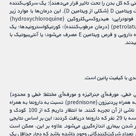
ی که کل بدن را تحت تاثیر قرار می‌دهند): یک سرکوب‌کننده
سیستم ایمنی؛ درمان‌های طب سنتی چینی؛ و یک آنالوگ ویتامین D (شکلی از ویتامین D). این درمان‌ها با موارد زیر
مقایسه شدند: عدم-درمان؛ دارونما؛ دوزهای مختلف فوتوتراپی؛ هیدروکسی‌کلروکین (hydroxychloroquine)
(تعدیل‌کننده سیستم ایمنی)؛ نرم‌کننده پترولاتوم (petrolatum) (درمان مرطوب‌کننده)؛ کورتیکواستروئیدها؛ یک
عامل آنتی‌کوآگولانت (رقیق‌کننده خون) که با عصاره گیاه دارویی و قرص ویتامین E مصرف می‌شود؛ یا آنتی‌بیوتیک با
هدی با کیفیت پائین است.
ی خطی، مورفه‌آی جنرالیزه و مورفه‌آی مختلط: خطی و محدود)
ممکن است با متوتروکسات (methotrexate) خوراکی به همراه پردنیزون (prednisone) نسبت به دارونما به همراه
پردنیزون، بهبود بیشتری را در فعالیت بیماری یا آسیب ناشی از آن تجربه کنند. ما انتظار داریم که از 100 کودک و
نوجوان، 67 نفر با متوتروکسات بهبود پیدا کنند، در مقایسه با 29 نفر که دارونما دریافت کردند؛ این بر اساس نتایجی
عله‌ور شدن بیماری اندازه‌گیری می‌شود. علاوه بر این، ممکن است
ر تعداد شرکت‌کنندگانی وجود داشته باشد که دچار حداقل یک