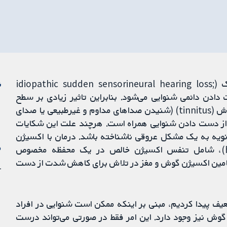
از دست دادن شنوایی حسی‌عصبی ناگهانی ایدیوپاتیک (idiopathic sudden sensorineural hearing loss;
ن
ت دادن دائمی شنوایی می‌شود. بنابراین تاثیر زیادی بر سطح
به‌زیستی (well-being) افراد آسیب‌دیده دارد. وزوز گوش (tinnitus) (شنیدن صداهای مداوم و غیرطبیعی یا صدای
از دست دادن شنوایی همراه است. هرچند علت این شکایات
یه به یک مشکل عروقی ناشناخته باشد. درمان با اکسیژن
م
هیپرباریک (hyperbaric oxygen therapy; HBOT)، شامل تنفس اکسیژن خالص در یک محفظه مخصوص
 تامین اکسیژن گوش و مغز در تلاش برای کاهش شدت از دست
1 آو
یف پیدا کردیم، مبنی بر اینکه ممکن است شنوایی در افراد
هبود وزوز گوش نیز وجود دارد. این امر فقط در صورتی می‌تواند درست