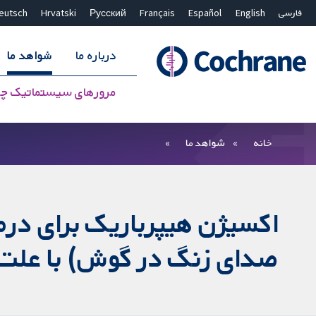
فارسی
English
Español
Français
Русский
Hrvatski
eutsch
درباره ما
شواهد ما
مرورهای سیستماتیک چ
بستن جستجو ✖
فیلترها
خانه
شواهد ما
اکسیژن هیپرباریک برای درم
صدای زنگ در گوش) با علت 