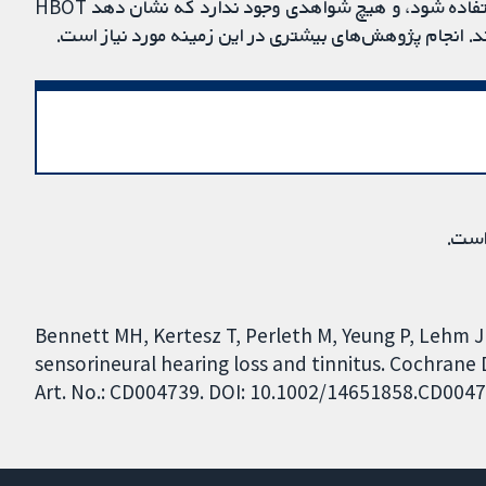
باشد که HBOT طی دو هفته پس از شروع مشکلات استفاده شود، و هیچ شواهدی وجود ندارد که نشان دهد HBOT
کند. انجام پژوهش‌های بیشتری در این زمینه مورد نیاز است.
است.
Bennett MH, Kertesz T, Perleth M, Yeung P, Lehm J
sensorineural hearing loss and tinnitus. Cochrane 
Art. No.: CD004739. DOI: 10.1002/14651858.CD004