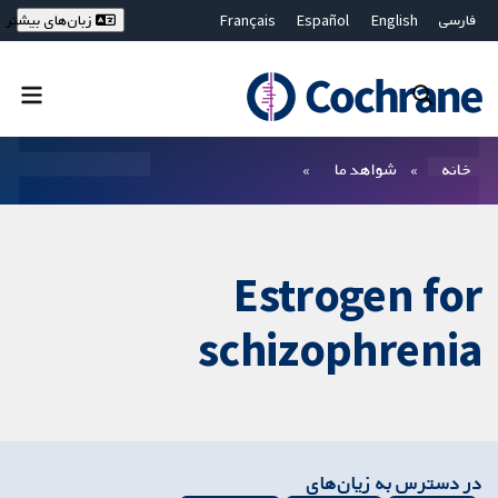
فارسی
English
Español
Français
زبان‌های بیشتر
Deutsch
Hrvatski
Русский
简体中文
繁體中文
ไทย
Bahasa Malaysia
بستن جستجو ✖
فیلترها
خانه
شواهد ما
Estrogen for
schizophrenia
در دسترس به زیان‌های