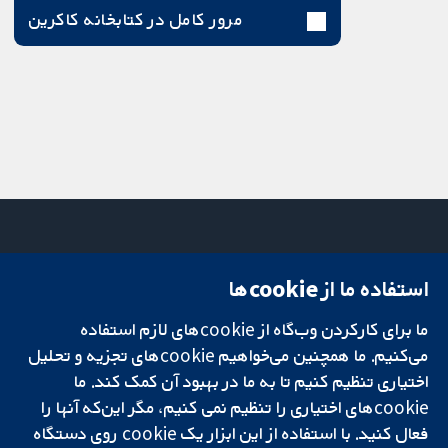
مرور کامل در کتابخانه کاکرین
استفاده ما از cookie‌ها
میدان کاوندیش
تماس با ما
۱۳-۱۱
اخبار
ما برای کارکردن وب‌گاه از cookie‌های لازم استفاده
تحقیقات قابل
لندن
دفتر رسانه‌ای
اعتماد.
می‌کنیم. ما همچنین می‌خواهیم cookie‌های تجزیه و تحلیل
W1G 0AN
درباره ما
تصمیم‌گیری آگاهانه.
بریتانیا
فرصت‌های
اختیاری تنظیم کنیم تا به ما در بهبود آن کمک کند. ما
سلامت بهتر.
شغلی
cookie‌های اختیاری را تنظیم نمی کنیم، مگر این‌که آنها را
Cochrane
فعال کنید. با استفاده از این ابزار یک cookie‌ روی دستگاه
Library