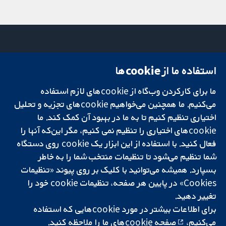
استفاده ما از cookie‌ها
میدان کاوندیش
تماس با ما
۱۳-۱۱
اخبار
ما برای کارکردن وب‌گاه از cookie‌های لازم استفاده
تحقیقات قابل
لندن
دفتر رسانه‌ای
اعتماد.
W1G 0AN
درباره ما
می‌کنیم. ما همچنین می‌خواهیم cookie‌های تجزیه و تحلیل
تصمیم‌گیری آگاهانه.
بریتانیا
فرصت‌های
اختیاری تنظیم کنیم تا به ما در بهبود آن کمک کند. ما
سلامت بهتر.
شغلی
cookie‌های اختیاری را تنظیم نمی کنیم، مگر این‌که آنها را
Cochrane
فعال کنید. با استفاده از این ابزار یک cookie‌ روی دستگاه
Library
شما تنظیم می‌شود تا تنظیمات منتخب شما را به خاطر
بسپارد. همیشه می‌توانید با کلیک بر روی پیوند «تنظیمات
Cookies» در پایین هر صفحه، تنظیمات cookie‌ خود را
شبکه همکاری کاکرین، یک مؤسسه خیریه (شماره 1045921) و یک شرکت با
تغییر دهید.
مسئولیت محدود به‌صورت ضمانت (شماره 03044323) ثبت‌شده در انگلستان
و ولز است. شماره ثبت مالیات بر ارزش افزوده: GB 718 2127 49.
برای اطلاعات بیشتر در مورد cookie‌هایی که استفاده
می‌کنیم،
صفحه cookie‌های
ما را ملاحظه کنید.