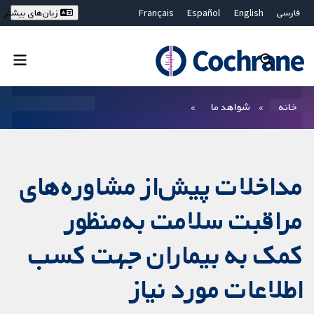
فارسی
English
Español
Français
زبان‌های بیشتر
Deutsch
Hrvatski
Русский
简体中文
繁體中文
ไทย
Bahasa Malaysia
بستن جستجو ✖
فیلترها
خانه
شواهد ما
مداخلات پیش‌از مشاوره‌های
مراقبت سلامت به‌منظور
کمک به بیماران جهت کسب
اطلاعات مورد نیاز