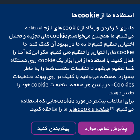
استفاده ما از cookie‌ها
میدان کاوندیش
تماس با ما
۱۳-۱۱
اخبار
ما برای کارکردن وب‌گاه از cookie‌های لازم استفاده
تحقیقات قابل
لندن
دفتر رسانه‌ای
اعتماد.
می‌کنیم. ما همچنین می‌خواهیم cookie‌های تجزیه و تحلیل
W1G 0AN
درباره ما
تصمیم‌گیری آگاهانه.
بریتانیا
فرصت‌های
اختیاری تنظیم کنیم تا به ما در بهبود آن کمک کند. ما
سلامت بهتر.
شغلی
cookie‌های اختیاری را تنظیم نمی کنیم، مگر این‌که آنها را
Cochrane
فعال کنید. با استفاده از این ابزار یک cookie‌ روی دستگاه
Library
شما تنظیم می‌شود تا تنظیمات منتخب شما را به خاطر
بسپارد. همیشه می‌توانید با کلیک بر روی پیوند «تنظیمات
Cookies» در پایین هر صفحه، تنظیمات cookie‌ خود را
شبکه همکاری کاکرین، یک مؤسسه خیریه (شماره 1045921) و یک شرکت با
تغییر دهید.
مسئولیت محدود به‌صورت ضمانت (شماره 03044323) ثبت‌شده در انگلستان
برای اطلاعات بیشتر در مورد cookie‌هایی که استفاده
و ولز است. شماره ثبت مالیات بر ارزش افزوده: GB 718 2127 49.
می‌کنیم،
صفحه cookie‌های
ما را ملاحظه کنید.
کپی‌رایت © ۲۰۲۵ همکاری کاکرین
شرایط و ضوابط وب‌سایت
|
سلب مسئولیت
|
حریم خصوصی
|
سیاست
کوکی‌ها
|
تنظیمات کوکی
پذیرش تمامی موارد
پیکربندی کنید