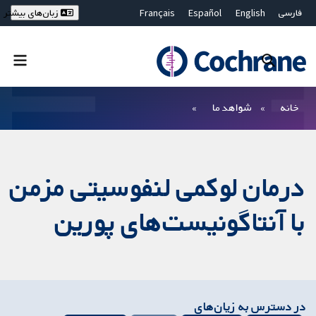
فارسی
English
Español
Français
زبان‌های بیشتر
Deutsch
Hrvatski
Русский
简体中文
繁體中文
ไทย
Bahasa Malaysia
بستن جستجو ✖
فیلترها
خانه
شواهد ما
درمان لوکمی لنفوسیتی مزمن
با آنتاگونیست‌های پورین
در دسترس به زیان‌های