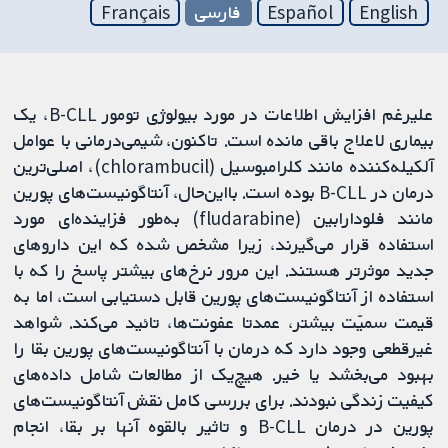
English
Español
فارسی
Français
علیرغم افزایش اطلاعات در مورد بیولوژی تومور B-CLL، یک
بیماری لاعلاج باقی مانده است. تاکنون، شیمی‌درمانی با عوامل
آلکیله‌کننده مانند کلرامبوسیل (chlorambucil)، اصلی‌ترین
درمان در B-CLL بوده است. بااین‌حال، آنتاگونیست‌های پورین
مانند فلودارابین (fludarabine) به‌طور فزاینده‌ای مورد
استفاده قرار می‌گیرند، زیرا مشخص شده که این داروهای
جدید موثرتر هستند. این مرور نرخ‌های بیشتر پاسخ را که با
استفاده از آنتاگونیست‌های پورین قابل دستیابی است، اما به
قیمت سمیّت بیشتر، عمدتا عفونت‌ها، تائید می‌کند. شواهد
غیرقطعی وجود دارد که درمان با آنتاگونیست‌های پورین بقا را
بهبود می‌بخشد یا خیر. هیچ‌یک از مطالعات شامل داده‌های
کیفیت زندگی نبودند. برای بررسی کامل نقش آنتاگونیست‌های
پورین در درمان B-CLL و تاثیر بالقوه آنها بر بقا، انجام