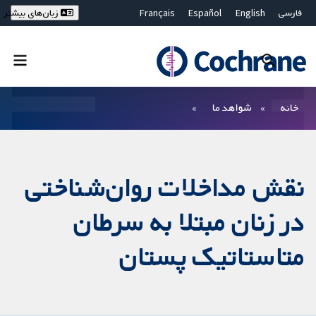
فارسی
English
Español
Français
زبان‌های بیشتر
Deutsch
Hrvatski
Русский
简体中文
繁體中文
ไทย
Bahasa Malaysia
بستن جستجو ✖
فیلترها
خانه
شواهد ما
نقش مداخلات روان‌شناختی
در زنان مبتلا به سرطان
متاستاتیک پستان