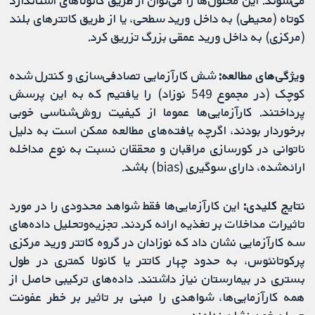
می‌شوند. این محلول‌ها را می‌توان از طریق کانولاهای استاندارد
کوتاه (محیطی) به داخل ورید سطحی، یا از طریق کاتترهای بلند
(مرکزی) به داخل ورید عمقی بزرگ تزریق کرد.
ویژگی‌های مطالعه:
شش کارآزمایی‌ تصادفی‌سازی و کنترل شده
کوچک (در مجموع 549 نوزاد) را یافتیم که به این پرسش
پرداختند. کارآزمایی‌ها عموما از کیفیت روش‌شناسی خوبی
برخوردار بودند، اگرچه یافته‌های مطالعه ممکن است به دلیل
ناتوانی در کورسازی مراقبان و محققان نسبت به نوع مداخله
ارائه‌شده، دارای سوگیری (bias) باشد.
نتایج کلیدی:
این کارآزمایی‌ها فقط شواهد محدودی را در مورد
تاثیرات مداخلات بر تغذیه ارائه کردند. تجزیه‌و‌تحلیل داده‌های
سه کارآزمایی نشان داد که نوزادان در گروه کاتتر ورید مرکزی
پرکوتانئوس، به حدود چهار کاتتر یا کانولا کمتری در طول
بستری در بیمارستان نیاز داشتند. داده‌های ترکیبی حاصل از
همه کارآزمایی‌ها، شواهدی را مبنی بر تاثیر بر خطر عفونت
جریان خون نشان ندادند.