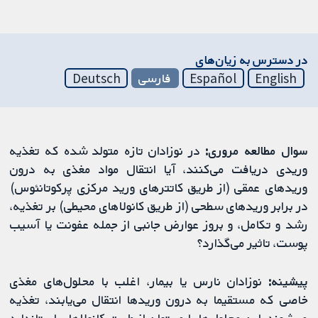
در دسترس به زیان‌های
English
Español
فارسی
Deutsch
سوال مطالعه مروری:
در نوزادان تازه متولد شده که تغذیه
وریدی دریافت می‌کنند، آیا انتقال مواد مغذی به درون
وریدهای عمقی (از طریق کاتترهای ورید مرکزی پرکوتانئوس)
در برابر وریدهای سطحی (از طریق کانولاهای محیطی) بر تغذیه،
رشد و تکامل، و بروز عوارض جانبی از جمله عفونت یا آسیب
پوست، تاثیر می‌گذارد؟
پیشینه:
نوزادان نارس یا بیمار، اغلب با محلول‌های مغذی
خاصی که مستقیما به درون وریدها انتقال می‌یابند، تغذیه