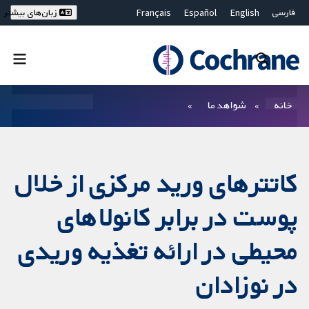
فارسی
English
Español
Français
زبان‌های بیشتر
Deutsch
Hrvatski
Русский
简体中文
繁體中文
ไทย
Bahasa Malaysia
بستن جستجو ✖
فیلترها
خانه
شواهد ما
کاتترهای ورید مرکزی از خلال
پوست در برابر کانولاهای
محیطی در ارائه تغذیه وریدی
در نوزادان