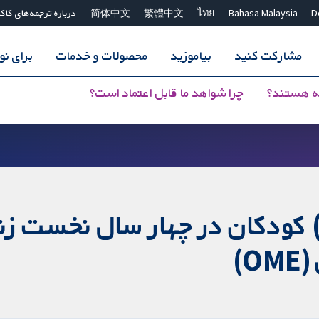
D
Bahasa Malaysia
ไทย
繁體中文
简体中文
درباره ترجمه‌های کاک
مشارکت کنید
بیاموزید
محصولات و خدمات
برای ن
ه هستند؟
چرا شواهد ما قابل اعتماد است؟
) کودکان در چهار سال نخست زن
)