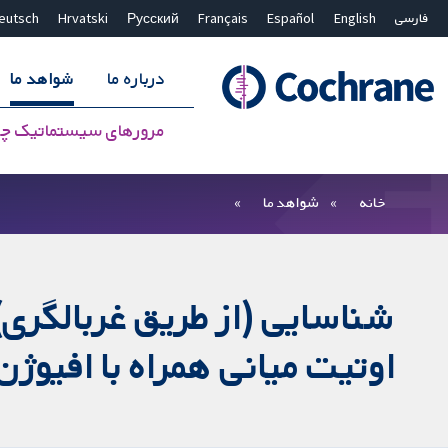
فارسی
English
Español
Français
Русский
Hrvatski
eutsch
درباره ما
شواهد ما
مرورهای سیستماتیک چ
بستن جستجو ✖
فیلترها
خانه
شواهد ما
شناسایی (از طریق غربالگری
اوتیت میانی همراه با افیوژن (OME