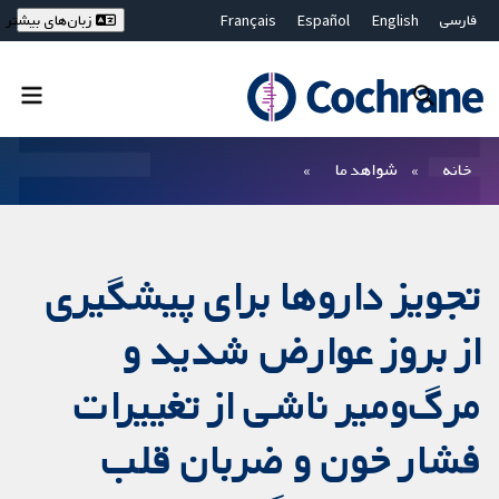
فارسی
English
Español
Français
زبان‌های بیشتر
Deutsch
Hrvatski
Русский
简体中文
繁體中文
ไทย
Bahasa Malaysia
بستن جستجو ✖
فیلترها
خانه
شواهد ما
تجویز داروها برای پیشگیری
از بروز عوارض شدید و
مرگ‌ومیر ناشی از تغییرات
فشار خون و ضربان قلب