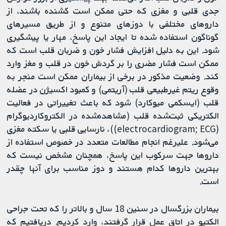
جدی قلبی و مغزی که حتی ممکن است کشنده باشند، از
داروهای مختلفی با دوزهای متنوع و از طریق مسیرهای
گوناگون استفاده شده تا ایجاد این پاسخ، مهار یا پیشگیری
شود. این به دلیل افزایش فشار خون و ضربان قلب است که
ممکن است فشار مضری را بر گردش خون در قلب و مغز وارد
کند. وضعیت مذکور در برخی از بیماران ممکن است منجر به
وقوع ریتم غیرطبیعی قلب (آریتمی) و کمبود اکسیژن در عضله
قلب (ایسکمی میوکارد) شود که باعث تغییراتی در فعالیت
الکتریکی ثبت‌شده قلب (مشاهده‌شده در الکتروکاردیوگرام
(electrocardiogram; ECG))، نارسایی قلبی یا سکته مغزی
می‌شود. علیرغم انجام مطالعات متعدد در خصوص استفاده از
داروها جهت سرکوب این پاسخ، همچنان مشخص نیست که
بهترین داروها کدام هستند و دوز مناسب برای آنها چقدر
است.
بیماران بزرگسال در سنین 18 سال و بالاتر را که تحت جراحی
الکتیو در اتاق عمل قرار گرفتند، وارد کردیم. دریافتیم که