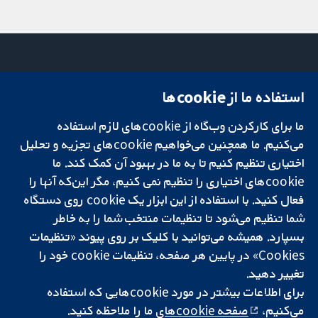
استفاده ما از cookie‌ها
میدان کاوندیش
تماس با ما
۱۳-۱۱
اخبار
ما برای کارکردن وب‌گاه از cookie‌های لازم استفاده
تحقیقات قابل
لندن
دفتر رسانه‌ای
اعتماد.
می‌کنیم. ما همچنین می‌خواهیم cookie‌های تجزیه و تحلیل
W1G 0AN
درباره ما
تصمیم‌گیری آگاهانه.
بریتانیا
فرصت‌های
اختیاری تنظیم کنیم تا به ما در بهبود آن کمک کند. ما
سلامت بهتر.
شغلی
cookie‌های اختیاری را تنظیم نمی کنیم، مگر این‌که آنها را
Cochrane
فعال کنید. با استفاده از این ابزار یک cookie‌ روی دستگاه
Library
شما تنظیم می‌شود تا تنظیمات منتخب شما را به خاطر
بسپارد. همیشه می‌توانید با کلیک بر روی پیوند «تنظیمات
Cookies» در پایین هر صفحه، تنظیمات cookie‌ خود را
شبکه همکاری کاکرین، یک مؤسسه خیریه (شماره 1045921) و یک شرکت با
تغییر دهید.
مسئولیت محدود به‌صورت ضمانت (شماره 03044323) ثبت‌شده در انگلستان
و ولز است. شماره ثبت مالیات بر ارزش افزوده: GB 718 2127 49.
برای اطلاعات بیشتر در مورد cookie‌هایی که استفاده
می‌کنیم،
صفحه cookie‌های
ما را ملاحظه کنید.