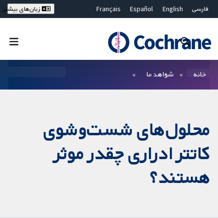
فارسی
English
Español
Français
زبان‌های بیشتر
Deutsch
Hrvatski
Русский
简体中文
繁體中文
ไทย
Bahasa Malaysia
بستن جستجو ✖
فیلترها
خانه
شواهد ما
محلول‌های شست‌وشوی
کاتتر ادراری چقدر موثر
هستند؟