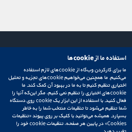
استفاده ما از cookie‌ها
میدان کاوندیش
تماس با ما
۱۳-۱۱
اخبار
ما برای کارکردن وب‌گاه از cookie‌های لازم استفاده
تحقیقات قابل
لندن
دفتر رسانه‌ای
اعتماد.
می‌کنیم. ما همچنین می‌خواهیم cookie‌های تجزیه و تحلیل
W1G 0AN
درباره ما
تصمیم‌گیری آگاهانه.
بریتانیا
فرصت‌های
اختیاری تنظیم کنیم تا به ما در بهبود آن کمک کند. ما
سلامت بهتر.
شغلی
cookie‌های اختیاری را تنظیم نمی کنیم، مگر این‌که آنها را
Cochrane
فعال کنید. با استفاده از این ابزار یک cookie‌ روی دستگاه
Library
شما تنظیم می‌شود تا تنظیمات منتخب شما را به خاطر
بسپارد. همیشه می‌توانید با کلیک بر روی پیوند «تنظیمات
Cookies» در پایین هر صفحه، تنظیمات cookie‌ خود را
شبکه همکاری کاکرین، یک مؤسسه خیریه (شماره 1045921) و یک شرکت با
تغییر دهید.
مسئولیت محدود به‌صورت ضمانت (شماره 03044323) ثبت‌شده در انگلستان