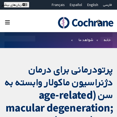
فارسی
English
Español
Français
زبان‌های بیشتر
Deutsch
Hrvatski
Русский
简体中文
繁體中文
ไทย
Bahasa Malaysia
بستن جستجو ✖
فیلترها
خانه
شواهد ما
پرتودرمانی برای درمان
دژنراسیون ماکولار وابسته به
سن (age-related
macular degeneration;