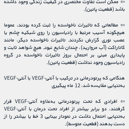
⇦ ممکن است تفاوت مختصری در کیفیت زندگی وجود داشته
باشد (قطعیت پائین).
⇦ مطالعاتی که تاثیرات ناخواسته را ثبت کرده بودند، عموما
هیچگونه آسیب مرتبط با رادیاسیون را روی شبکیه چشم یا
عصب نوری گزارش نکردند. تاثیرات ناخواسته دیگر، مانند
کاتاراکت (آب مروارید)، چندان شایع نبود. هیچ شواهد ثابت و
پایداری مبنی بر احتمال بروز تاثیرات ناخواسته در گروه
رادیاسیون وجود نداشت (قطعیت پائین).
هنگامی که پرتودرمانی در ترکیب با آنتی-VEGF با آنتی-VEGF
به‌تنهایی مقایسه شد، 12 ماه پیگیری
⇦ افرادی که تحت پرتودرمانی به‌علاوه آنتی-VEGF قرار
گرفتند، دو برابر بیشتر از افراد تحت درمان با آنتی-VEGF
به‌تنهایی احتمال داشت در نمودار بینایی 3 خط یا بیشتر را از
دست بدهند (قطعیت متوسط).