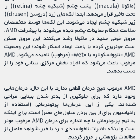
(ماکولا (macula)) پشت چشم (شبکیه چشم (retina)) را
تحت تاثیر قرار می‌دهد. ابتدا لکه‌های زرد (دروسن (drusen))
زیر شبکیه چشم ایجاد می‌شوند. این لکه‌ها توسط متخصصان
سلامت هنگام معاینات چشم دیده می‌شوند. با پیشرفت AMD،
عروق خونی جدید در ماکولا رشد می‌کنند. این عروق ممکن
است خونریزی کرده یا باعث ایجاد اسکار شوند؛ این وضعیت
AMD «نئوواسکولار» یا «wet» (مرطوب) نامیده می‌شود. AMD
مرطوب باعث می‌شود که افراد بخش مرکزی بینایی خود را از
دست بدهند.
AMD مرطوب هیچ درمان قطعی ندارد. با این حال، درمان‌هایی
وجود دارد که برای جلوگیری از بدتر شدن بینایی طراحی
شده‌اند. یکی از این درمان‌ها پرتودرمانی (استفاده از
رادیاسیون برای از بین بردن سلول‌های مضر) است. برای اینکه
بدانیم پرتودرمانی تا چه اندازه برای درمان AMD مرطوب موثر
است و اینکه تاثیرات ناخواسته‌ای دارد یا خیر، شواهد حاصل از
مطالعات پژوهشی را مرور کردیم.