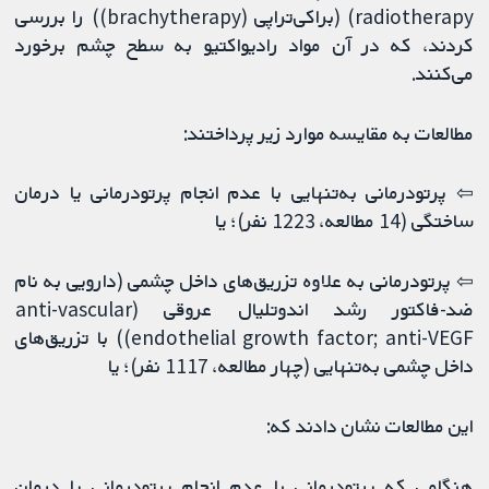
radiotherapy) (براکی‌تراپی (brachytherapy)) را بررسی
کردند، که در آن مواد رادیواکتیو به سطح چشم برخورد
می‌کنند.
مطالعات به مقایسه موارد زیر پرداختند:
⇦ پرتودرمانی به‌تنهایی با عدم انجام پرتودرمانی یا درمان
ساختگی (14 مطالعه، 1223 نفر)؛ یا
⇦ پرتودرمانی به‌ علاوه تزریق‌های داخل چشمی (دارویی به نام
ضد-فاکتور رشد اندوتلیال عروقی (anti-vascular
endothelial growth factor; anti-VEGF)) با تزریق‌های
داخل چشمی به‌تنهایی (چهار مطالعه، 1117 نفر)؛ یا
این مطالعات نشان دادند که:
هنگامی که پرتودرمانی با عدم انجام پرتودرمانی یا درمان