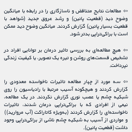
⇦ مطالعات نتایج متناقض و ناسازگاری را در رابطه با میانگین
وضوح دید (قطعیت پائین) و رشد عروق جدید (شواهد با
قطعیت بسیار پائین) گزارش کردند. میانگین وضوح دید ممکن
است با براکی‌تراپی بدتر شود.
⇦ هیچ مطالعه‌ای به بررسی تاثیر درمان بر توانایی افراد در
تشخیص قسمت‌های روشن و تیره یک تصویر، یا کیفیت زندگی
نپرداخت.
⇦ سه مورد از چهار مطالعه تاثیرات ناخواسته معدودی را
گزارش کردند و هیچگونه آسیب مرتبط با رادیاسیون را روی
شبکیه چشم یا عصب نوری گزارش نکردند. در یک مطالعه،
نیمی از افرادی که با براکی‌تراپی درمان شدند، تاثیرات
ناخواسته‌ای را گزارش کردند (به‌ویژه کاتاراکت (آب مروارید))
و مواردی از آسیب به شبکیه چشم ناشی از براکی‌تراپی وجود
داشت (قطعیت پائین).