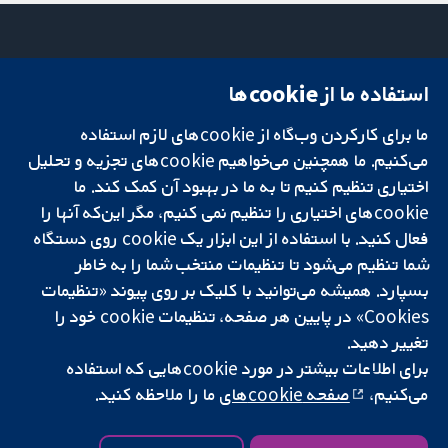
استفاده ما از cookie‌ها
میدان کاوندیش
تماس با ما
۱۳-۱۱
اخبار
ما برای کارکردن وب‌گاه از cookie‌های لازم استفاده
تحقیقات قابل
لندن
دفتر رسانه‌ای
اعتماد.
می‌کنیم. ما همچنین می‌خواهیم cookie‌های تجزیه و تحلیل
W1G 0AN
درباره ما
تصمیم‌گیری آگاهانه.
بریتانیا
فرصت‌های
اختیاری تنظیم کنیم تا به ما در بهبود آن کمک کند. ما
سلامت بهتر.
شغلی
cookie‌های اختیاری را تنظیم نمی کنیم، مگر این‌که آنها را
Cochrane
فعال کنید. با استفاده از این ابزار یک cookie‌ روی دستگاه
Library
شما تنظیم می‌شود تا تنظیمات منتخب شما را به خاطر
بسپارد. همیشه می‌توانید با کلیک بر روی پیوند «تنظیمات
Cookies» در پایین هر صفحه، تنظیمات cookie‌ خود را
شبکه همکاری کاکرین، یک مؤسسه خیریه (شماره 1045921) و یک شرکت با
تغییر دهید.
مسئولیت محدود به‌صورت ضمانت (شماره 03044323) ثبت‌شده در انگلستان
برای اطلاعات بیشتر در مورد cookie‌هایی که استفاده
و ولز است. شماره ثبت مالیات بر ارزش افزوده: GB 718 2127 49.
می‌کنیم،
صفحه cookie‌های
ما را ملاحظه کنید.
کپی‌رایت © ۲۰۲۵ همکاری کاکرین
شرایط و ضوابط وب‌سایت
|
سلب مسئولیت
|
حریم خصوصی
|
سیاست