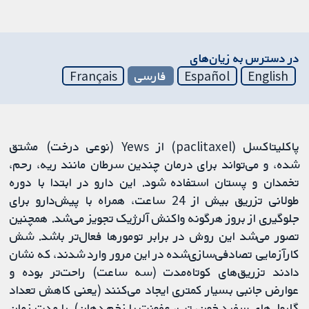
در دسترس به زیان‌های
English
Español
فارسی
Français
پاکلیتاکسل (paclitaxel) از Yews (نوعی درخت) مشتق
شده، و می‌تواند برای درمان چندین سرطان مانند ریه، رحم،
تخمدان و پستان استفاده شود. این دارو در ابتدا با دوره
طولانی تزریق بیش از 24 ساعت، همراه با پیش‌دارو برای
جلوگیری از بروز هرگونه واکنش آلرژیک تجویز می‌شد. همچنین
تصور می‌شد این روش در برابر تومورها فعال‌تر باشد. شش
کارآزمایی تصادفی‌سازی‌شده در این مرور وارد شدند، که نشان
دادند تزریق‌های کوتاه‌مدت (سه ساعت) راحت‌تر بوده و
عوارض جانبی بسیار کمتری ایجاد می‌کنند (یعنی کاهش تعداد
گلبول‌های سفید خون، تب، عفونت یا زخم دهان). با مدت زمان