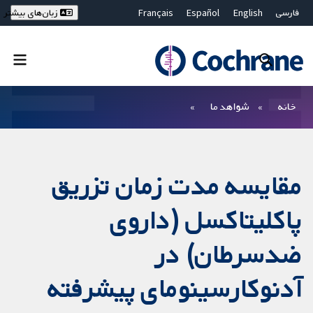
فارسی
English
Español
Français
زبان‌های بیشتر
Deutsch
Hrvatski
Русский
简体中文
繁體中文
ไทย
Bahasa Malaysia
بستن جستجو ✖
فیلترها
خانه
شواهد ما
مقایسه مدت زمان تزریق
پاکلیتاکسل (داروی
ضدسرطان) در
آدنوکارسینومای پیشرفته