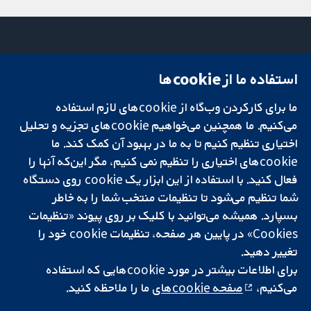
استفاده ما از cookie‌ها
میدان کاوندیش
تماس با ما
۱۳-۱۱
اخبار
ما برای کارکردن وب‌گاه از cookie‌های لازم استفاده
تحقیقات قابل
لندن
دفتر رسانه‌ای
اعتماد.
می‌کنیم. ما همچنین می‌خواهیم cookie‌های تجزیه و تحلیل
W1G 0AN
درباره ما
تصمیم‌گیری آگاهانه.
بریتانیا
فرصت‌های
اختیاری تنظیم کنیم تا به ما در بهبود آن کمک کند. ما
سلامت بهتر.
شغلی
cookie‌های اختیاری را تنظیم نمی کنیم، مگر این‌که آنها را
Cochrane
فعال کنید. با استفاده از این ابزار یک cookie‌ روی دستگاه
Library
شما تنظیم می‌شود تا تنظیمات منتخب شما را به خاطر
بسپارد. همیشه می‌توانید با کلیک بر روی پیوند «تنظیمات
Cookies» در پایین هر صفحه، تنظیمات cookie‌ خود را
شبکه همکاری کاکرین، یک مؤسسه خیریه (شماره 1045921) و یک شرکت با
تغییر دهید.
مسئولیت محدود به‌صورت ضمانت (شماره 03044323) ثبت‌شده در انگلستان
برای اطلاعات بیشتر در مورد cookie‌هایی که استفاده
و ولز است. شماره ثبت مالیات بر ارزش افزوده: GB 718 2127 49.
می‌کنیم،
صفحه cookie‌های
ما را ملاحظه کنید.
کپی‌رایت © ۲۰۲۵ همکاری کاکرین