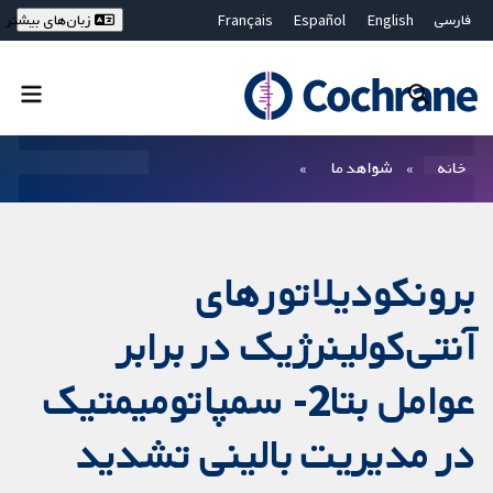
فارسی
English
Español
Français
زبان‌های بیشتر
Deutsch
Hrvatski
Русский
简体中文
繁體中文
ไทย
Bahasa Malaysia
بستن جستجو ✖
فیلترها
خانه
شواهد ما
برونکودیلاتورهای
آنتی‌کولینرژیک در برابر
عوامل بتا2- سمپاتومیمتیک
در مدیریت بالینی تشدید