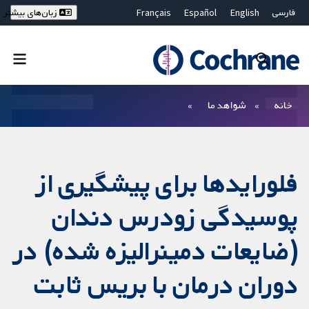
فارسی
English
Español
Français
زبان‌های بیشتر
Deutsch
Hrvatski
Русский
简体中文
繁體中文
ไทย
Bahasa Malaysia
بستن جستجو ✖
فیلترها
خانه
شواهد ما
فلورایدها برای پیشگیری از
پوسیدگی زودرس دندان
(ضایعات دمینرالیزه شده) در
دوران درمان با بریس ثابت