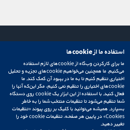
استفاده ما از cookie‌ها
میدان کاوندیش
تماس با ما
۱۳-۱۱
اخبار
ما برای کارکردن وب‌گاه از cookie‌های لازم استفاده
تحقیقات قابل
لندن
دفتر رسانه‌ای
اعتماد.
می‌کنیم. ما همچنین می‌خواهیم cookie‌های تجزیه و تحلیل
W1G 0AN
درباره ما
تصمیم‌گیری آگاهانه.
بریتانیا
فرصت‌های
اختیاری تنظیم کنیم تا به ما در بهبود آن کمک کند. ما
سلامت بهتر.
شغلی
cookie‌های اختیاری را تنظیم نمی کنیم، مگر این‌که آنها را
Cochrane
فعال کنید. با استفاده از این ابزار یک cookie‌ روی دستگاه
Library
شما تنظیم می‌شود تا تنظیمات منتخب شما را به خاطر
بسپارد. همیشه می‌توانید با کلیک بر روی پیوند «تنظیمات
Cookies» در پایین هر صفحه، تنظیمات cookie‌ خود را
شبکه همکاری کاکرین، یک مؤسسه خیریه (شماره 1045921) و یک شرکت با
تغییر دهید.
مسئولیت محدود به‌صورت ضمانت (شماره 03044323) ثبت‌شده در انگلستان