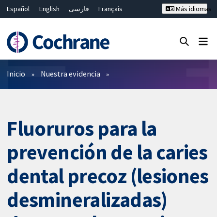
Español
English
فارسی
Français
Más idiomas
Русский
Hrvatski
Deutsch
Bahasa Malaysia
ไทย
繁體中文
简体中文
Cerrar búsqueda ✖
Filtros
Inicio
Nuestra evidencia
Fluoruros para la
prevención de la caries
dental precoz (lesiones
desmineralizadas)