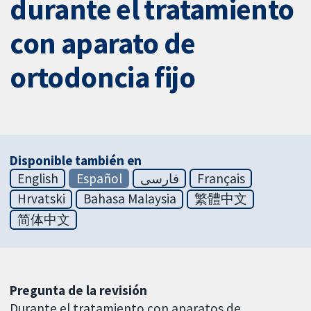
durante el tratamiento
con aparato de
ortodoncia fijo
Disponible también en
English
Español
فارسی
Français
Hrvatski
Bahasa Malaysia
繁體中文
简体中文
Pregunta de la revisión
Durante el tratamiento con aparatos de