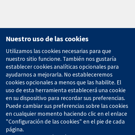
Nuestro uso de las cookies
Utilizamos las cookies necesarias para que
nuestro sitio funcione. También nos gustaría
11-13 Cavendish
Contacto
establecer cookies analíticas opcionales para
Square
Noticias
ayudarnos a mejorarla. No estableceremos
Evidencia fiable.
Londres
Prensa
Decisiones
cookies opcionales a menos que las habilite. El
W1G 0AN
Sobre
informadas.
Reino Unido
nosotros
uso de esta herramienta establecerá una cookie
Mejor salud.
Empleo
en su dispositivo para recordar sus preferencias.
Cochrane
Puede cambiar sus preferencias sobre las cookies
Library
en cualquier momento haciendo clic en el enlace
"Configuración de las cookies" en el pie de cada
página.
The Cochrane Collaboration is a charity (no. 1045921) and a