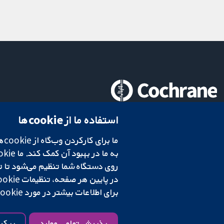
تحقیقات قابل اعتماد.
استفاده ما از cookie‌ها
تصمیم‌گیری آگاهانه.
سلامت بهتر.
در پایین هر صفحه، تنظیمات cookie‌ خود را تغییر دهید.
شبکه همکاری کاکرین، یک مؤسسه خیریه (شماره 1045921) و یک شرکت با مسئولیت محدود به‌صورت ضمانت (شماره 03044323) ثبت‌شده در انگلستان و ولز است. شماره ثبت مالیات بر ارزش افزوده: GB 718 2127 49.
برای اطلاعات بیشتر در مورد cookie‌هایی که استفاده می‌کنیم،
شرایط و ضوابط وب‌سایت
|
سلب مسئولیت
|
حریم خصوصی
|
سیاست کوکی‌ها
پذیرش تمامی موارد
پیکر