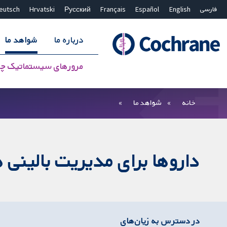
فارسی
English
Español
Français
Русский
Hrvatski
eutsch
درباره ما
شواهد ما
مرورهای سیستماتیک چ
بستن جستجو ✖
فیلترها
خانه
شواهد ما
داروها برای مدیریت بالینی
در دسترس به زیان‌های