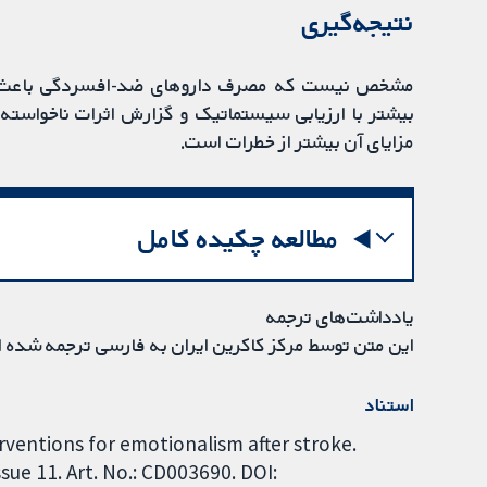
نتیجه‌گیری‌
مشخص نیست که مصرف داروهای ضد-افسردگی باعث کاهش
بیشتر با ارزیابی سیستماتیک و گزارش اثرات ناخواسته
مزایای آن بیشتر از خطرات است.
مطالعه چکیده کامل
یادداشت‌های ترجمه
این متن توسط مرکز کاکرین ایران به فارسی ترجمه شده 
استناد
rventions for emotionalism after stroke.
ue 11. Art. No.: CD003690. DOI: