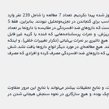
هیچ مطالعه جدیدی را برای گنجاندن در این نسخه به‌روز شده پیدا نکردیم. تعداد 7 مطالعه را شامل 239 نفر وارد
مطالعه مروری کردیم. با این حال، 2 مطالعه در قالب مناسب برای گنجاندن در تجزیه‌و‌تحلیل نبودند. بنابراین، فقط 5
یم. مشخص نیست که داروهای ضد-افسردگی در مقایسه با دارونما بر تعداد
طفی، اشک‌ریزش، و نمرات پرسشنامه‌هایی که خنده یا گریه غیر-قابل
ا هیچ تاثیری بر نمرات بی‌ثباتی (تکرار تغییرات خلقی)، و اینکه
. هیچ مطالعه‌ای در مورد دیگر انواع داروها یافت نشد. شش
انی که داروهای ضد-افسردگی مصرف کرده و افرادی که مصرف
و نتایج تحقیقات بیشتر می‌تواند با نتایج این مرور متفاوت
کوچک بوده، و هیچ سازگاری در نحوه سنجش هیجانی شدن در