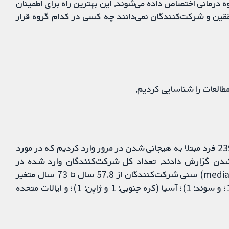
کنندگان به‌طور تصادفی به 2 یا چند گروه درمانی اختصاص داده می‌شوند. این بهترین راه برای اطمینان
ققین و شرکت‌کنندگان نمی‌دانند چه کسی در کدام گروه قرار
تعداد 7 کارآزمایی تصادفی‌سازی و کنترل شده را شامل 239 فرد مبتلا به هیجانی شدن در مرور وارد کردیم که در مورد
شدن گزارش دادند. تعداد کل شرکت‌کنندگان وارد شده در
مطالعات از 10 تا 92 نفر متغیر بودند. میانگین/میانه (median) سنی شرکت‌کنندگان از 57.8 سال تا 73 سال متغیر
بود. مطالعات از اروپا (بریتانیا: 1؛ دانمارک: 1؛ اسکاتلند: 1؛ و سوئد: 1)؛ آسیا (کره جنوبی: 1 و ژاپن: 1)؛ و ایالات متحده