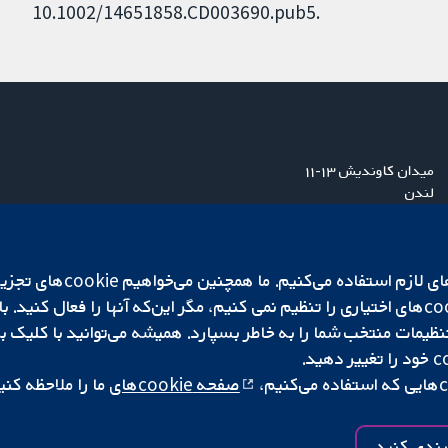
10.1002/14651858.CD003690.pub5.
میدان کاوندیش ۱۳-۱۱
لندن
W1G 0AN
بریتانیا
ما برای کارکردن وب‌گاه از ie‌
صفحه cookie‌های
ما را ملاحظه کنی
|
تنظیمات کوکی
کپی‌رایت © ۲۰۲۵ همکاری کاکرین
بندی کنید