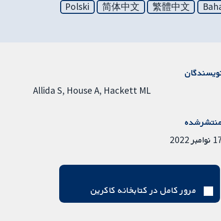
Polski
简体中文
繁體中文
Baha
ویسندگان
Allida S
House A
Hackett ML
نتشرشده
نوامبر 2022
مرور کامل در کتابخانه کاکرین