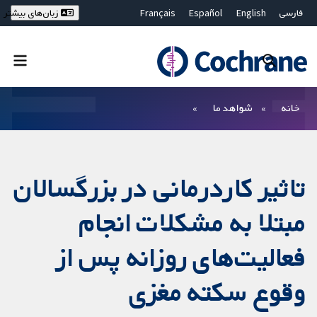
فارسی
English
Español
Français
زبان‌های بیشتر
Deutsch
Hrvatski
Русский
简体中文
繁體中文
ไทย
Bahasa Malaysia
بستن جستجو ✖
فیلترها
خانه
شواهد ما
تاثیر کاردرمانی در بزرگسالان
مبتلا به مشکلات انجام
فعالیت‌های روزانه پس از
وقوع سکته مغزی