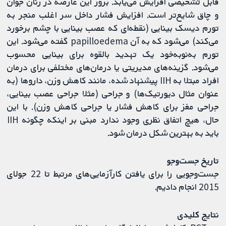
قابل تشخیصی افزایش می‌یابد. بروز این عارضه در زنان جوان
و چاق شایع‌تر است. افزایش فشار داخل سر اغلب منجر به
تورم دیسک بینایی (نقطه‌ای که عصب بینایی با چشم برخورد
می‌کند) می‌شود که به آن papilloedema گفته می‌شود. این
تورم به‌نوبه‌خود یک تهدید بالقوه برای بینایی محسوب
می‌شود. گزینه‌های مدیریتی یا درمان‌های مختلفی برای درمان
افراد مبتلا به IIH پیشنهاد شده، مانند کاهش وزن، داروها (به
عنوان مثال دیورتیک‌ها) و جراحی (مثلا جراحی عصب بینایی،
جراحی مغز برای کاهش فشار یا جراحی کاهش وزن). با این
حال، هیچ اتفاق نظری وجود ندارد مبنی بر اینکه چگونه IIH
باید به بهترین شکل درمان شود.
تاریخ جست‌و‌جو
جست‌وجویی را برای یافتن کارآزمایی‌های مرتبط تا 22 جولای
2015 انجام دادیم.
نتایج کلیدی