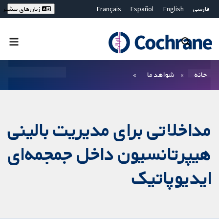
فارسی
English
Español
Français
زبان‌های بیشتر
Deutsch
Hrvatski
Русский
简体中文
繁體中文
ไทย
Bahasa Malaysia
بستن جستجو ✖
فیلترها
خانه
شواهد ما
مداخلاتی برای مدیریت بالینی
هیپرتانسیون داخل جمجمه‌ای
ایدیوپاتیک