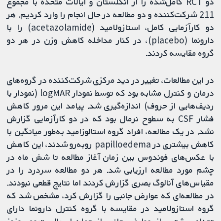
دو RCT کامل‌شده را از انگلستان و ایالات متحده با مجموع
211 شرکت‌کننده و دو مطالعه در حال انجام را وارد کردیم. هر
دو کارآزمایی کامل، استازولامید (acetazolamide) را با
دارونما (placebo)، در کنار مداخله کاهش وزن در هر دو
گروه مقایسه کردند.
در این مطالعات، تغییر در دید مرکزی شرکت‌کننده در گروه‌های
درمان و کنترل مشابه بود که توسط نمودار logMAR (نمودار با
ردیف‌هایی از حروف) اندازه‌گیری شد. پیامد این مرور کاهش
فشار CSF به سطوح نرمال بود که در دو کارآزمایی گزارش
نشد. در یک مطالعه، افراد گروه استالوزامید به‌طور میانگین با
کاهش بیشتری در papilloedema روبه‌رو شدند، این کاهش
با عکس‌های فوندوس بین زمان آغاز مطالعه تا شش ماه در
چشم مورد مطالعه ارزیابی شد. هر دو مطالعه سردرد را در
مقیاس‌های آنالوگ بصری گزارش کردند اما نتایج قطعی نبودند.
در مطالعه‌ای که عوارض جانبی را گزارش کرد، مشخص شد که
گروه استازولامید در مقایسه با گروه کنترل دارونما دارای
تعداد بیشتری از عوارض جانبی از جمله اسهال، تهوع، وزوز