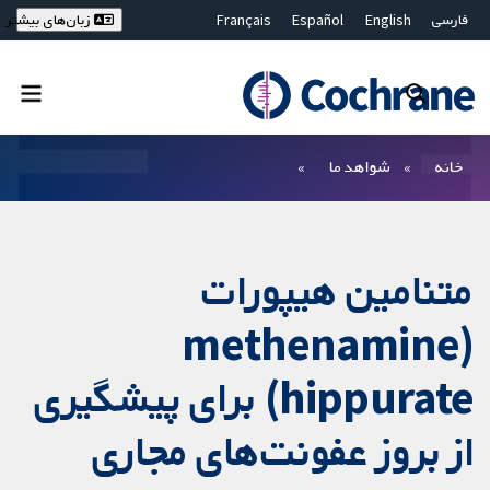
فارسی
English
Español
Français
زبان‌های بیشتر
Deutsch
Hrvatski
Русский
简体中文
繁體中文
ไทย
Bahasa Malaysia
بستن جستجو ✖
فیلترها
خانه
شواهد ما
متنامین هیپورات
(methenamine
hippurate) برای پیشگیری
از بروز عفونت‌‏های مجاری