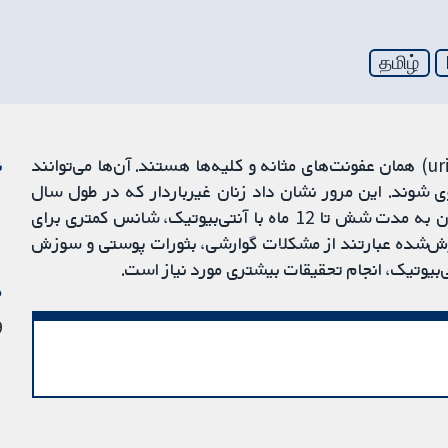
தமிழ்
عفونت‌‏های مجاری ادراری (urinary tract infection; UTI) همان عفونت‌های مثانه و کلیه‌ها هستند. آن‌ها می‌توانند
ن
شوند. این مرور نشان داد زنان غیرباردار که در طول سال
گذشته دو یا چند اپیزود UTI داشته‌اند، در صورت درمان به مدت شش تا 12 ماه با آنتی‌بیوتیک، شانس کمتری برای
رض جانبی گزارش‌شده عبارتند از مشکلات گوارشی، بثورات پوستی و سوزش
ی‌بیوتیک، انجام تحقیقات بیشتری مورد نیاز است.
م
19 