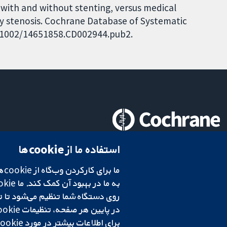
 with and without stenting, versus medical
ry stenosis. Cochrane Database of Systematic
10.1002/14651858.CD002944.pub2.
تحقیقات قابل اعتماد.
استفاده ما از cookie‌ها
تصمیم‌گیری آگاهانه.
سلامت بهتر.
در پایین هر صفحه، تنظیمات cookie‌ خود را تغییر دهید.
شبکه همکاری کاکرین، یک مؤسسه خیریه (شماره 1045921) و یک شرکت با مسئولیت محدود به‌صورت ضمانت (شماره 03044323) ثبت‌شده در انگلستان و ولز است. شماره ثبت مالیات بر ارزش افزوده: GB 718 2127 49.
برای اطلاعات بیشتر در مورد cookie‌هایی که استفاده می‌کنیم،