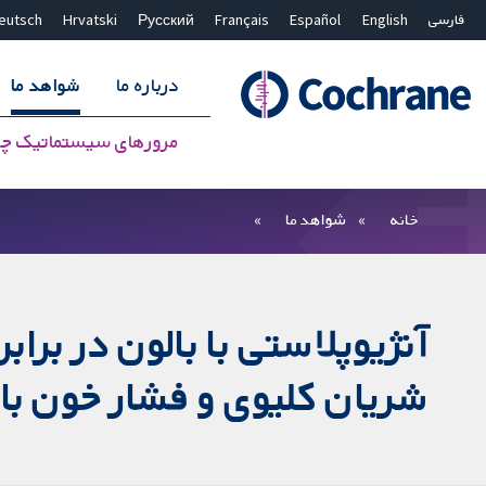
فارسی
English
Español
Français
Русский
Hrvatski
eutsch
درباره ما
شواهد ما
مرورهای سیستماتیک چ
بستن جستجو ✖
فیلترها
خانه
شواهد ما
آنژیوپلاستی با بالون در براب
شریان کلیوی و فشار خون بال