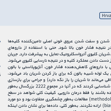
Hrva
a) می‌تواند باعث باریک شدن و سفت شدن عروق خونی اصلی تامین‌کننده کلیه‌ها
ن
ن کلیوی (renal artery stenosis)) و در نتیجه فشار خون بالا شود. حتی با استفاده از داروهای
شریان کلیوی آترواسکلروتیک تمایل به پیشرفت دارد. جریان
دست دادن عملکرد کلیه و در نتیجه نارسایی کلیوی می‌شود.
م
ی با داروهای کاهش‌دهنده فشار خون، آنژیوپلاستی با بالون
ستنت (جاگذاری یک لوله شبیه بالون که برای باز کردن شریان باد می‌شود،
5 دسا
می‌ماند تا شریان را باز نگه دارد) و جراحی برای بازسازی
شریان. نویسندگان مرور هشت کارآزمایی کنترل‌شده را شناسایی کردند که در آنها در مجموع 2222 بزرگسال به‌طور
شته باشند یا فقط درمان دارویی. کیفیت کلی شواهد در سطح
متوسط ​​در نظر گرفته شد زیرا کیفیت روش‌شناسی (methodology) مطالعات به‌طور چشمگیری متفاوت بود و دو مورد
از مطالعات داده‌های کافی را برای ارزیابی خطر سوگیری (bias) ارائه نکردند. به‌طور کلی، داده‌ها برای نشان دادن اینکه