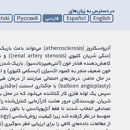
در دسترس به زیان‌های
English
Español
فارسی
Русский
tski
آترواسکلروز (therosclerosis
(تنگی شریا
کاهش‌دهنده فشار خون (آنتی‌هیپرتانسیو)، باریک شدن 
خون ضعیف منجر به کمبود اکسیژن (ایسکمی کلیوی) و از 
در حال حاضر، درمان‌های احتمالی عبارتند از درمان طب
(balloon angioplasty) با جاگذاری ا
سپس یک لوله فلزی کار گذاشته می‌شود که در محل باقی 
تصادفی انتخاب شدند تا فقط آنژیوپلاستی با بالون دا