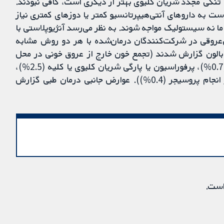
تنگی مجدد شریان کلیوی بهتر از دیگری است، کافی نبودند.
است به داروهای آنتی‌هیپرتانسیو کمتر یا دوزهای کمتری نیاز
ما نه سیستولیک مواجه شوند. به نظر می‌رسد آنژیوپلاستی با
ی‌عروقی در شرکت‌کنندگان درمان‌شده با هر دو روش مشابه
ا بالون گزارش شدند (تجمع خون خارج از عروق خونی در محل
جاگذاری کاتتر (6.5%)، گشاد شدن شریان کشاله ران (0.7%)، پرفوراسیون یا پارگی شریان کلیوی یا کلیه (2.5%)،
هم‌چنین رخداد مرگ‌ومیر، اندکی پیش، حین یا پس از انجام پروسیجر (0.4%)). عوارض جانبی درمان طبی گزارش
است.