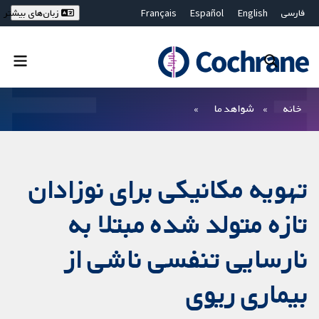
فارسی
English
Español
Français
زبان‌های بیشتر
Deutsch
Hrvatski
Русский
简体中文
繁體中文
ไทย
Bahasa Malaysia
بستن جستجو ✖
فیلترها
خانه
شواهد ما
تهویه مکانیکی برای نوزادان
تازه متولد شده مبتلا به
نارسایی تنفسی ناشی از
بیماری ریوی