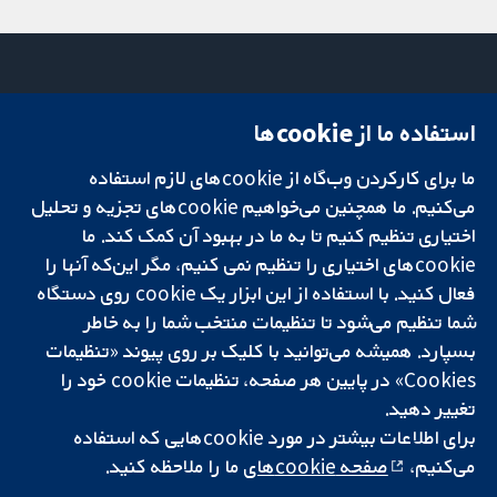
استفاده ما از cookie‌ها
میدان کاوندیش
تماس با ما
۱۳-۱۱
اخبار
ما برای کارکردن وب‌گاه از cookie‌های لازم استفاده
تحقیقات قابل
لندن
دفتر رسانه‌ای
اعتماد.
می‌کنیم. ما همچنین می‌خواهیم cookie‌های تجزیه و تحلیل
W1G 0AN
درباره ما
تصمیم‌گیری آگاهانه.
بریتانیا
فرصت‌های
اختیاری تنظیم کنیم تا به ما در بهبود آن کمک کند. ما
سلامت بهتر.
شغلی
cookie‌های اختیاری را تنظیم نمی کنیم، مگر این‌که آنها را
Cochrane
فعال کنید. با استفاده از این ابزار یک cookie‌ روی دستگاه
Library
شما تنظیم می‌شود تا تنظیمات منتخب شما را به خاطر
بسپارد. همیشه می‌توانید با کلیک بر روی پیوند «تنظیمات
Cookies» در پایین هر صفحه، تنظیمات cookie‌ خود را
شبکه همکاری کاکرین، یک مؤسسه خیریه (شماره 1045921) و یک شرکت با
تغییر دهید.
مسئولیت محدود به‌صورت ضمانت (شماره 03044323) ثبت‌شده در انگلستان
برای اطلاعات بیشتر در مورد cookie‌هایی که استفاده
و ولز است. شماره ثبت مالیات بر ارزش افزوده: GB 718 2127 49.
می‌کنیم،
صفحه cookie‌های
ما را ملاحظه کنید.
کپی‌رایت © ۲۰۲۵ همکاری کاکرین