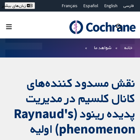
فارسی
English
Español
Français
زبان‌های بیشتر
Deutsch
Hrvatski
Русский
简体中文
繁體中文
ไทย
Bahasa Malaysia
بستن جستجو ✖
فیلترها
خانه
شواهد ما
نقش مسدود کننده‌های
کانال کلسیم در مدیریت
پدیده رینود (Raynaud's
phenomenon) اولیه