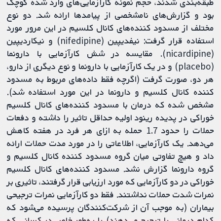
طبقه‌بندی شدند، حجم نمونه کارآزمایی‌های وارد شده کوچک
بود و گزارش‌های نامشخصی از پیامدها ارائه شد. دو نوع
مختلف از مسدود کننده‌های کانال کلسیم در این مرور مورد
استفاده قرار گرفت: نیفدیپین (nifedipine) و نیکاردیپین
(nicardipine). مقایسه در شش کارآزمایی با دارونما
(placebo) و در یک کارآزمایی با دارونما و نوع دیگری از دارو،
هر دو، صورت گرفت (اگرچه فقط داده‌های مربوط به مسدود
کننده کانال کلسیم و دارونما در این مورد استفاده شد).
مشخص شده که درمان با مسدود کننده‌های کانال کلسیم
خوراکی در پدیده رینود اولیه حداقل تاثیر را داشته و دفعات
حملات را حدود 1.7 حمله به ازای هر فرد در هفته کاهش
می‌دهد. یک کارآزمایی، اطلاعاتی را در مورد مدت حملات ارائه
داد و هیچ تفاوتی میان گروه مسدود کننده کانال کلسیم و
گروه دارونما گزارش نشد. مسدود کننده‌های کانال کلسیم
خوراکی در دو کارآزمایی که مورد ارزیابی قرار گرفتند، تاثیری بر
نمرات شدت حملات نداشتند. فقط دو کارآزمایی نمرات ترجیحی
بیماران (به موجب آن از شرکت‌کنندگان پرسیده می‌شود که
کدام درمانی را ترجیح می‌دهند) را به‌طور خاص در کسانی که