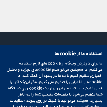
استفاده ما از cookie‌ها
میدان کاوندیش
تماس با ما
۱۳-۱۱
اخبار
ما برای کارکردن وب‌گاه از cookie‌های لازم استفاده
تحقیقات قابل
لندن
دفتر رسانه‌ای
اعتماد.
می‌کنیم. ما همچنین می‌خواهیم cookie‌های تجزیه و تحلیل
W1G 0AN
درباره ما
تصمیم‌گیری آگاهانه.
بریتانیا
فرصت‌های
اختیاری تنظیم کنیم تا به ما در بهبود آن کمک کند. ما
سلامت بهتر.
شغلی
cookie‌های اختیاری را تنظیم نمی کنیم، مگر این‌که آنها را
Cochrane
فعال کنید. با استفاده از این ابزار یک cookie‌ روی دستگاه
Library
شما تنظیم می‌شود تا تنظیمات منتخب شما را به خاطر
بسپارد. همیشه می‌توانید با کلیک بر روی پیوند «تنظیمات
Cookies» در پایین هر صفحه، تنظیمات cookie‌ خود را