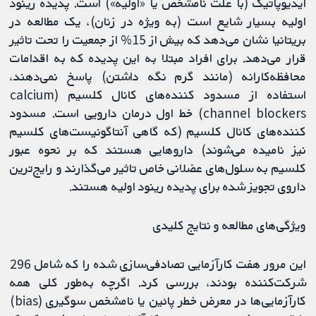
ایدیوپاتیک (با علت نامشخص یا «اولیه») است. پدیده رینود
اولیه بسیار شایع است (به ویژه در زنان)، یک مطالعه در
بریتانیا نشان می‌دهد که بیش از 15% از جمعیت را تحت تاثیر
قرار می‌دهد. برای افراد مبتلا به این پدیده که به اقدامات
محافظه‌کارانه (مانند گرم نگه داشتن) پاسخ نمی‌دهند،
استفاده از مسدود کننده‌های کانال کلسیم (calcium
channel blockers) خط اول درمان دارویی است. مسدود
کننده‌های کانال کلسیم (که گاهی آنتاگونیست‌های کلسیم
نیز نامیده می‌شوند) داروهایی هستند که بر نحوه عبور
کلسیم به سلول‌های عضلانی خاص تاثیر می‌گذارند و رایج‌ترین
داروی تجویز شده برای پدیده رینود اولیه هستند.
ویژگی‌های مطالعه و نتایج کلیدی
این مرور هفت کارآزمایی تصادفی‌سازی شده را که شامل 296
شرکت‌کننده بودند، بررسی کرد. اگرچه به‌طور کلی همه
کارآزمایی‌ها در معرض خطر پائین یا نامشخص سوگیری (bias)