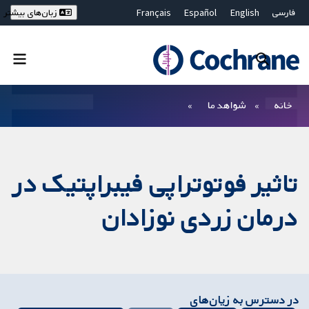
فارسی
English
Español
Français
زبان‌های بیشتر
Deutsch
Hrvatski
Русский
简体中文
繁體中文
ไทย
Bahasa Malaysia
بستن جستجو ✖
فیلترها
خانه
شواهد ما
تاثیر فوتوتراپی فیبراپتیک در
درمان زردی نوزادان
در دسترس به زیان‌های