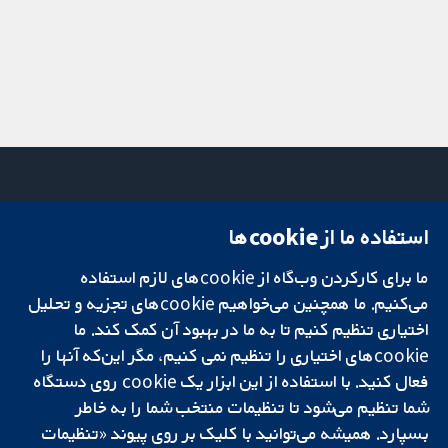
استفاده ما از cookie‌ها
میدان کاوندیش
تماس با ما
۱۳-۱۱
اخبار
ما برای کارکردن وب‌گاه از cookie‌های لازم استفاده
تحقیقات قابل
لندن
دفتر رسانه‌ای
اعتماد.
می‌کنیم. ما همچنین می‌خواهیم cookie‌های تجزیه و تحلیل
W1G 0AN
درباره ما
تصمیم‌گیری آگاهانه.
بریتانیا
فرصت‌های
اختیاری تنظیم کنیم تا به ما در بهبود آن کمک کند. ما
سلامت بهتر.
شغلی
cookie‌های اختیاری را تنظیم نمی کنیم، مگر این‌که آنها را
Cochrane
فعال کنید. با استفاده از این ابزار یک cookie‌ روی دستگاه
Library
شما تنظیم می‌شود تا تنظیمات منتخب شما را به خاطر
بسپارد. همیشه می‌توانید با کلیک بر روی پیوند «تنظیمات