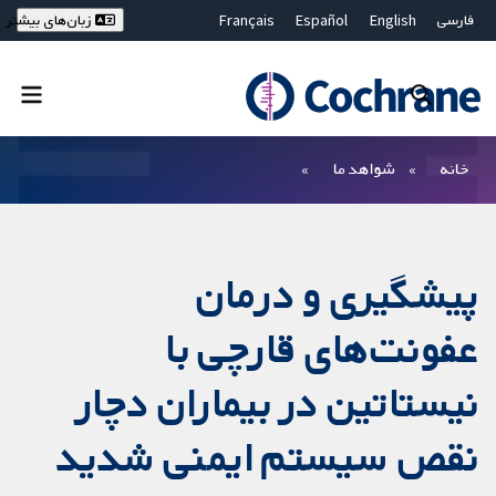
فارسی
English
Español
Français
زبان‌های بیشتر
Deutsch
Hrvatski
Русский
简体中文
繁體中文
ไทย
Bahasa Malaysia
بستن جستجو ✖
فیلترها
خانه
شواهد ما
پیشگیری و درمان
عفونت‌های قارچی با
نیستاتین در بیماران دچار
نقص سیستم ایمنی شدید