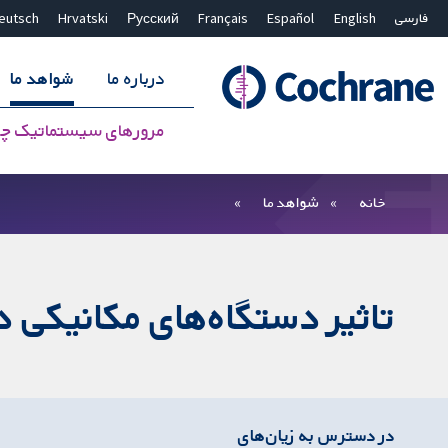
فارسی
English
Español
Français
Русский
Hrvatski
eutsch
درباره ما
شواهد ما
مرورهای سیستماتیک چ
بستن جستجو ✖
فیلترها
خانه
شواهد ما
تاثیر دستگاه‌های مکانیکی در
در دسترس به زیان‌های