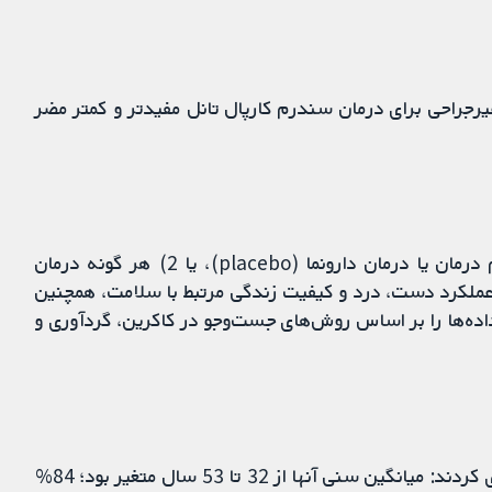
یرجراحی برای درمان سندرم کارپال تانل مفیدتر و کمتر مضر
در جست‌وجوی مطالعاتی بودیم که جراحی را با 1) عدم درمان یا درمان دارونما (placebo)، یا 2) هر گونه درمان
، عملکرد دست، درد و کیفیت زندگی مرتبط با سلامت، همچنین
اده‌ها را بر اساس روش‌های جست‌وجو در کاکرین، گردآوری و
تعداد 14 مطالعه را یافتیم که 1231 نفر را تصادفی‌سازی کردند: میانگین سنی آنها از 32 تا 53 سال متغیر بود؛ 84%