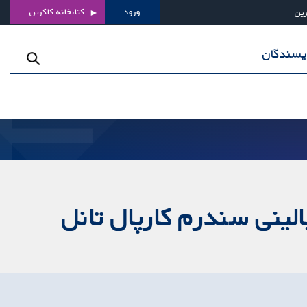
ورود
کتابخانه کاکرین
رین
ویسندگان
لینی سندرم کارپال تانل