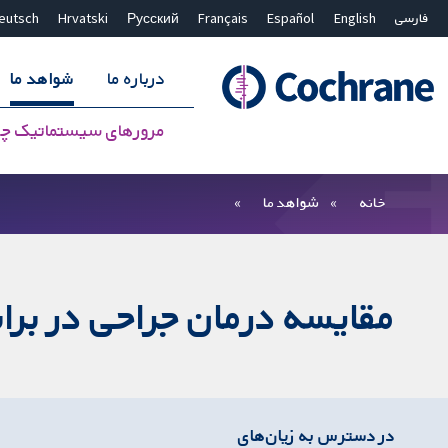
فارسی
English
Español
Français
Русский
Hrvatski
eutsch
درباره ما
شواهد ما
مرورهای سیستماتیک چ
بستن جستجو ✖
فیلترها
خانه
شواهد ما
مقایسه درمان جراحی در براب
در دسترس به زیان‌های