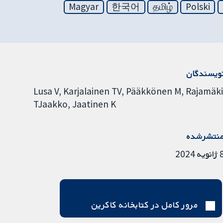
Magyar
한국어
தமிழ்
Polski
ویسندگان
Lusa V
Karjalainen TV
Pääkkönen M
Rajamäk
TJaakko
Jaatinen K
نتشرشده
ویه 2024
مرور کامل در کتابخانه کاکرین