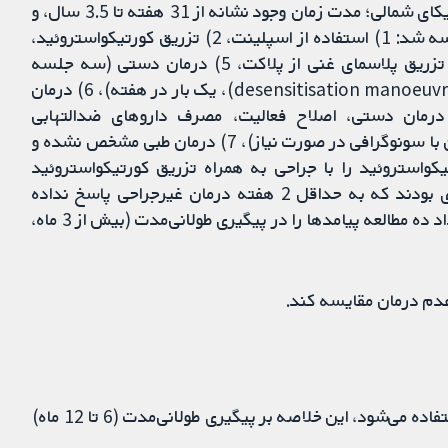
شرکت‌کنندگان زن بودند؛ از نه کشور از آسیا، اروپا و آمریکای شمالی؛ مدت زمان وجود نشانه از 31 هفته تا 3.5 سال، و
شدت نشانه نیز متفاوت بودند. جراحی با موارد زیر مقایسه شد: 1) استفاده از اسپلینت، 2) تزریق کورتیکواستروئید،
3) استفاده از اسپلینت و تزریق کورتیکواستروئید، 4) تزریق پلاسمای غنی از پلاکت، 5) درمان دستی (سه جلسه
درمانی 30 دقیقه‌ای شامل مانورهای حساسیت‌زدایی (desensitisation manoeuvres)، یک بار در هفته)، 6) درمان
رمان دستی، اصلاح فعالیت، مصرف داروهای ضدالتهابی
غیراستروئیدی، استفاده از اسپلینت و به دنبال آن درمان با سونوگرافی در صورت نیاز)، 7) درمان طبی مشخص نشده و
کواستروئید را با جراحی به همراه تزریق کورتیکواستروئید
مقایسه کرد. دو مطالعه گزارش کردند که شامل افرادی بودند که به حداقل 2 هفته درمان غیرجراحی پاسخ نداده
بودند. حجم نمونه مطالعه از 22 تا 176 نفر متغیر بود. تعداد ده مطالعه پیامدها را در پیگیری طولانی‌مدت (بیش از 3 ماه،
ا عدم درمان مقایسه کند.
از آنجایی که جراحی اغلب برای تاثیرات طولانی‌مدت آن استفاده می‌شود، این خلاصه بر پیگیری طولانی‌مدت (6 تا 12 ماه)