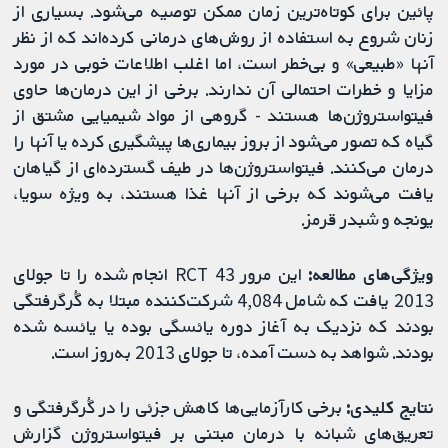
پائین برای کوتاه‌ترین زمان ممکن توصیه می‌شود. بسیاری از
زنان شروع به استفاده از روش‌های درمانی کرده‌اند که از نظر
آنها «طبیعی» و بی‌خطر است، اما اغلب اطلاعات خوبی در مورد
مزایا و خطرات احتمالی آن ندارند. برخی از این درمان‌ها حاوی
فیتواستروژن‌ها هستند - گروهی از مواد شیمیایی مشتق از
گیاه که تصور می‌شود از بروز بیماری‌ها پیشگیری کرده یا آنها را
درمان می‌کنند. فیتواستروژن‌ها در طیف گسترده‌ای از گیاهان
یافت می‌شوند که برخی از آنها غذا هستند، به ویژه سویا،
یونجه و شبدر قرمز.
ویژگی‌های مطالعه:
این مرور 43 RCT انجام شده را تا جولای
2013 یافت که شامل 4,084 شرکت‌کننده مبتلا به گُرگرفتگی
بودند که نزدیک به آغاز دوره یائسگی بوده یا یائسه شده
بودند. شواهد به دست آمده، تا جولای 2013 به‌روز است.
نتایج کلیدی:
برخی کارآزمایی‌ها کاهش جزئی را در گُرگرفتگی و
تعریق‌های شبانه با درمان مبتنی بر فیتواستروژن گزارش