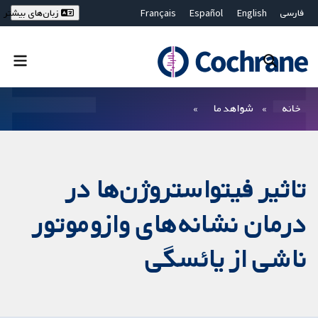
فارسی
English
Español
Français
زبان‌های بیشتر
Deutsch
Hrvatski
Русский
简体中文
繁體中文
ไทย
Bahasa Malaysia
بستن جستجو ✖
فیلترها
خانه
شواهد ما
تاثیر فیتواستروژن‌ها در
درمان نشانه‌های وازوموتور
ناشی از یائسگی