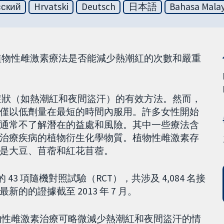
сский
Hrvatski
Deutsch
日本語
Bahasa Malay
植物性雌激素療法是否能減少熱潮紅的次數和嚴重
症狀（如熱潮紅和夜間盜汗）的有效方法。然而，
僅以低劑量在最短的時間內服用。許多女性開始
通常不了解潛在的益處和風險。其中一些療法含
治療疾病的植物衍生化學物質。植物性雌激素存
是大豆、苜蓿和紅花苜蓿。
的 43 項隨機對照試驗（RCT），共涉及 4,084 名接
的證據截至 2013 年 7 月。
物性雌激素治療可略微減少熱潮紅和夜間盜汗的情