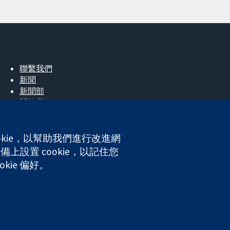
聯繫我們
新聞
新聞部
關於我們
工作機會
Cochrane Library
okie，以幫助我們進行改進網
上設置 cookie，以記住您
kie 偏好。
ales. VAT registration number GB 718 2127 49.
網站條款與條件
|
免責聲明
|
隱私權
|
Cookie 政策
|
Cookie 設定