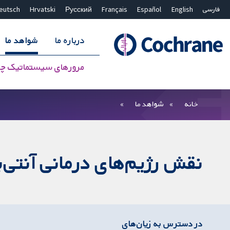
فارسی
English
Español
Français
Русский
Hrvatski
eutsch
درباره ما
شواهد ما
مرورهای سیستماتیک چ
بستن جستجو ✖
فیلترها
خانه
شواهد ما
نقش رژیم‌های درمانی آنتی‌ب
در دسترس به زیان‌های