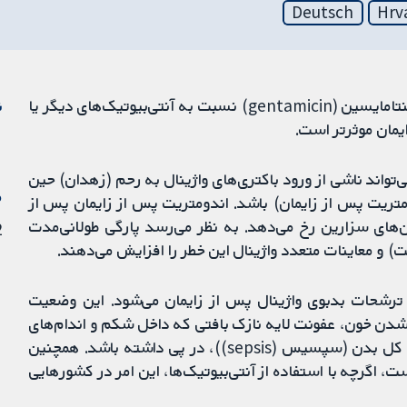
Deutsch
Hrv
کلیندامایسین (clindamycin) داخل وریدی به علاوه جنتامایسین (gentamicin) نسبت به آنتی‌بیوتیک‌های دیگر یا
ن
ایمان موثرتر است.
لایه داخلی رحم (اندومتریت (endometritis)) می‌تواند ناشی از ورود باکتری‌های واژینال به رحم (زهدان) حین
م
تریت پس از زایمان) باشد. اندومتریت پس از زایمان پس از
 زایمان‌های واژینال و 27% از زایمان‌های سزارین رخ می‌دهد. به نظر می‌رسد پارگی طولانی‌مدت
2 فو
) و معاینات متعدد واژینال این خطر را افزایش می‌دهند.
ترشحات بدبوی واژینال پس از زایمان می‌شود. این وضعیت
شدن خون، عفونت لایه نازک بافتی که داخل شکم و اندام‌های
شکمی را می‌پوشاند (پریتونیت (peritonitis)) و التهاب کل بدن (سپسیس (sepsis))، در پی داشته باشد. همچنین
 اگرچه با استفاده از آنتی‌بیوتیک‌ها، این امر در کشورهایی