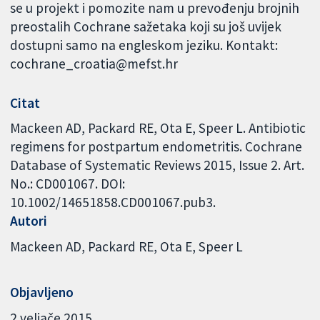
se u projekt i pomozite nam u prevođenju brojnih
preostalih Cochrane sažetaka koji su još uvijek
dostupni samo na engleskom jeziku. Kontakt:
cochrane_croatia@mefst.hr
Citat
Mackeen AD, Packard RE, Ota E, Speer L. Antibiotic
regimens for postpartum endometritis. Cochrane
Database of Systematic Reviews 2015, Issue 2. Art.
No.: CD001067. DOI:
10.1002/14651858.CD001067.pub3.
Autori
Mackeen AD
Packard RE
Ota E
Speer L
Objavljeno
2 veljače 2015