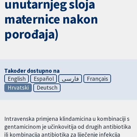
unutarnjeg sloja
maternice nakon
porođaja)
Također dostupno na
English
Español
فارسی
Français
Hrvatski
Deutsch
Intravenska primjena klindamicina u kombinaciji s
gentamicinom je učinkovitija od drugih antibiotika
ili kombinacija antibiotika za liječenje infekcija