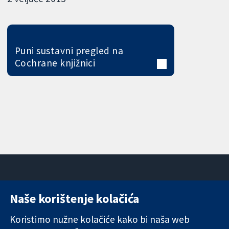
Puni sustavni pregled na
Cochrane knjižnici
Naše korištenje kolačića
11-13 Cavendish
Kontaktirajte
Square
nas
Koristimo nužne kolačiće kako bi naša web
Pouzdani dokazi.
London
Novosti