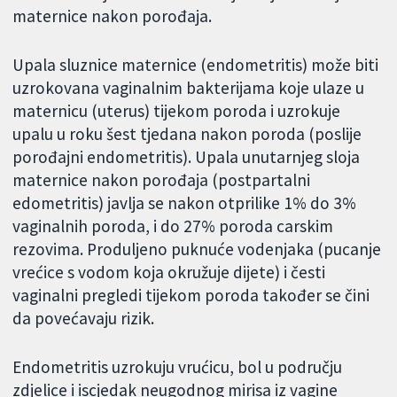
maternice nakon porođaja.
Upala sluznice maternice (endometritis) može biti
uzrokovana vaginalnim bakterijama koje ulaze u
maternicu (uterus) tijekom poroda i uzrokuje
upalu u roku šest tjedana nakon poroda (poslije
porođajni endometritis). Upala unutarnjeg sloja
maternice nakon porođaja (postpartalni
edometritis) javlja se nakon otprilike 1% do 3%
vaginalnih poroda, i do 27% poroda carskim
rezovima. Produljeno puknuće vodenjaka (pucanje
vrećice s vodom koja okružuje dijete) i česti
vaginalni pregledi tijekom poroda također se čini
da povećavaju rizik.
Endometritis uzrokuju vrućicu, bol u području
zdjelice i iscjedak neugodnog mirisa iz vagine