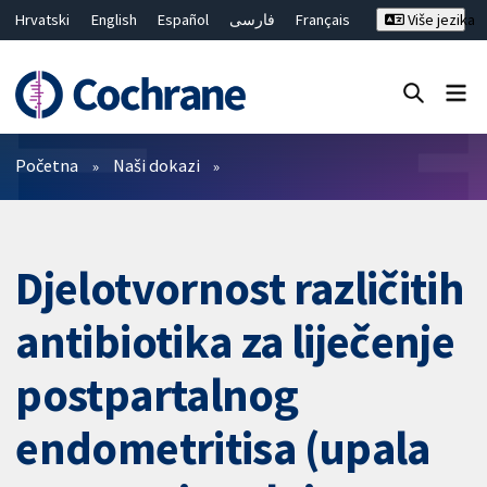
Hrvatski
English
Español
فارسی
Français
Više jezika
Русский
Deutsch
Bahasa Malaysia
ไทย
繁體中文
简体中文
Close search ✖
Prečistači
Početna
Naši dokazi
Djelotvornost različitih
antibiotika za liječenje
postpartalnog
endometritisa (upala