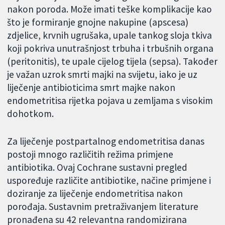
nakon poroda. Može imati teške komplikacije kao
što je formiranje gnojne nakupine (apscesa)
zdjelice, krvnih ugrušaka, upale tankog sloja tkiva
koji pokriva unutrašnjost trbuha i trbušnih organa
(peritonitis), te upale cijelog tijela (sepsa). Također
je važan uzrok smrti majki na svijetu, iako je uz
liječenje antibioticima smrt majke nakon
endometritisa rijetka pojava u zemljama s visokim
dohotkom.
Za liječenje postpartalnog endometritisa danas
postoji mnogo različitih režima primjene
antibiotika. Ovaj Cochrane sustavni pregled
uspoređuje različite antibiotike, načine primjene i
doziranje za liječenje endometritisa nakon
porođaja. Sustavnim pretraživanjem literature
pronađena su 42 relevantna randomizirana