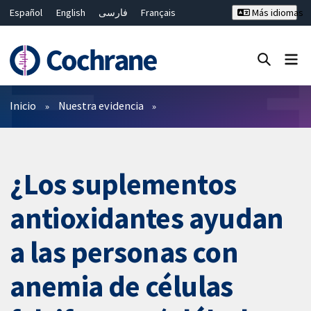
Español
English
فارسی
Français
Más idiomas
Русский
Hrvatski
Deutsch
Bahasa Malaysia
ไทย
繁體中文
简体中文
Cerrar búsqueda ✖
Filtros
Inicio
Nuestra evidencia
¿Los suplementos
antioxidantes ayudan
a las personas con
anemia de células