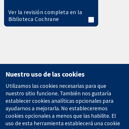
Ver la revisión completa en la
Biblioteca Cochrane
Nuestro uso de las cookies
Utilizamos las cookies necesarias para que
nuestro sitio funcione. También nos gustaría
11-13 Cavendish
Contacto
establecer cookies analíticas opcionales para
Square
Noticias
ayudarnos a mejorarla. No estableceremos
Evidencia fiable.
Londres
Prensa
Decisiones
cookies opcionales a menos que las habilite. El
W1G 0AN
Sobre
informadas.
Reino Unido
nosotros
uso de esta herramienta establecerá una cookie
Mejor salud.
Empleo