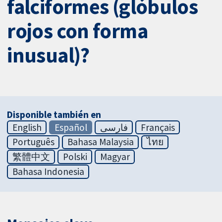
falciformes (glóbulos
rojos con forma
inusual)?
Disponible también en
English
Español
فارسی
Français
Português
Bahasa Malaysia
ไทย
繁體中文
Polski
Magyar
Bahasa Indonesia