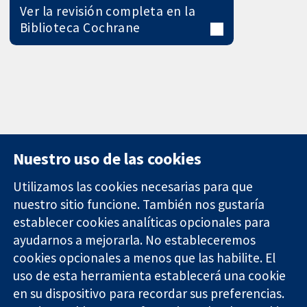
Ver la revisión completa en la
Biblioteca Cochrane
Nuestro uso de las cookies
Utilizamos las cookies necesarias para que
nuestro sitio funcione. También nos gustaría
11-13 Cavendish
Contacto
establecer cookies analíticas opcionales para
Square
Noticias
ayudarnos a mejorarla. No estableceremos
Evidencia fiable.
Londres
Prensa
Decisiones
cookies opcionales a menos que las habilite. El
W1G 0AN
Sobre
informadas.
Reino Unido
nosotros
uso de esta herramienta establecerá una cookie
Mejor salud.
Empleo
en su dispositivo para recordar sus preferencias.
Cochrane