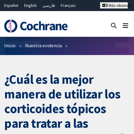
Español
English
فارسی
Français
Más idiomas
Русский
Hrvatski
Deutsch
Bahasa Malaysia
ไทย
繁體中文
简体中文
Cerrar búsqueda ✖
Filtros
Inicio
Nuestra evidencia
¿Cuál es la mejor
manera de utilizar los
corticoides tópicos
para tratar a las