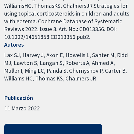
WilliamsHC, ThomasKS, ChalmersJR.Strategies for
using topical corticosteroids in children and adults
with eczema. Cochrane Database of Systematic
Reviews 2022, Issue 3. Art. No.: CD013356. DOI:
10.1002/14651858.CD013356.pub2.
Autores
Lax SJ
Harvey J
Axon E
Howells L
Santer M
Ridd
MJ
Lawton S
Langan S
Roberts A
Ahmed A
Muller I
Ming LC
Panda S
Chernyshov P
Carter B
Williams HC
Thomas KS
Chalmers JR
Publicación
11 Marzo 2022