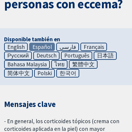
personas con eccema?
Disponible también en
English
Español
فارسی
Français
Русский
Deutsch
Português
日本語
Bahasa Malaysia
ไทย
繁體中文
简体中文
Polski
한국어
Mensajes clave
- En general, los corticoides tópicos (crema con
corticoides aplicada en la piel) con mayor