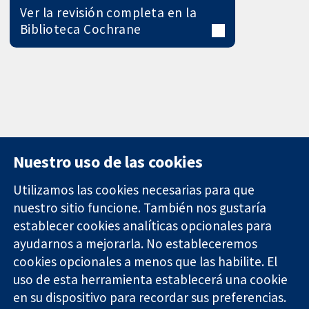
Ver la revisión completa en la
Biblioteca Cochrane
Nuestro uso de las cookies
Utilizamos las cookies necesarias para que
nuestro sitio funcione. También nos gustaría
11-13 Cavendish
Contacto
establecer cookies analíticas opcionales para
Square
Noticias
Evidencia fiable.
ayudarnos a mejorarla. No estableceremos
Londres
Prensa
Decisiones
W1G 0AN
Sobre
cookies opcionales a menos que las habilite. El
informadas.
Reino Unido
nosotros
uso de esta herramienta establecerá una cookie
Mejor salud.
Empleo
en su dispositivo para recordar sus preferencias.
Cochrane