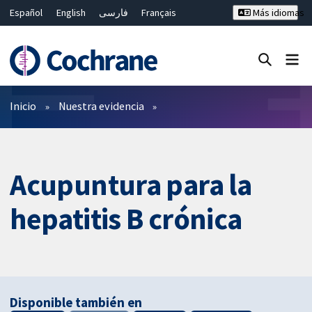
Español
English
فارسی
Français
Más idiomas
Русский
Hrvatski
Deutsch
Bahasa Malaysia
ไทย
繁體中文
简体中文
Cerrar búsqueda ✖
Filtros
Inicio
Nuestra evidencia
Acupuntura para la
hepatitis B crónica
Disponible también en