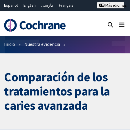
Español
English
فارسی
Français
Más idiomas
Русский
Hrvatski
Deutsch
Bahasa Malaysia
ไทย
繁體中文
简体中文
Cerrar búsqueda ✖
Filtros
Inicio
Nuestra evidencia
Comparación de los
tratamientos para la
caries avanzada