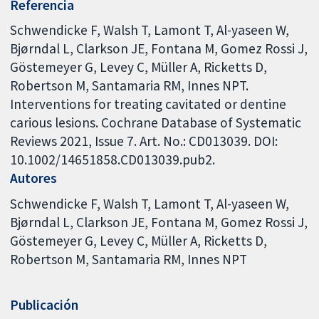
Referencia
Schwendicke F, Walsh T, Lamont T, Al-yaseen W,
Bjørndal L, Clarkson JE, Fontana M, Gomez Rossi J,
Göstemeyer G, Levey C, Müller A, Ricketts D,
Robertson M, Santamaria RM, Innes NPT.
Interventions for treating cavitated or dentine
carious lesions. Cochrane Database of Systematic
Reviews 2021, Issue 7. Art. No.: CD013039. DOI:
10.1002/14651858.CD013039.pub2.
Autores
Schwendicke F
Walsh T
Lamont T
Al-yaseen W
Bjørndal L
Clarkson JE
Fontana M
Gomez Rossi J
Göstemeyer G
Levey C
Müller A
Ricketts D
Robertson M
Santamaria RM
Innes NPT
Publicación