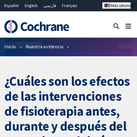
Español
English
فارسی
Français
Más idiomas
Русский
Hrvatski
Deutsch
Bahasa Malaysia
ไทย
繁體中文
简体中文
Cerrar búsqueda ✖
Filtros
Inicio
Nuestra evidencia
¿Cuáles son los efectos
de las intervenciones
de fisioterapia antes,
durante y después del