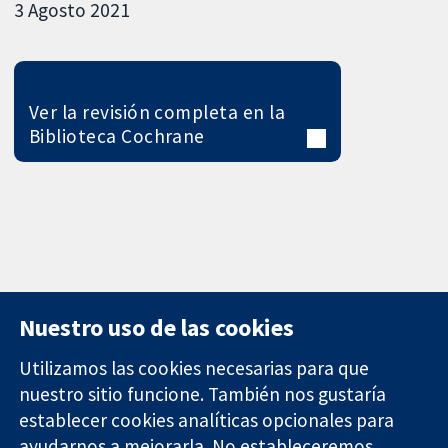
3 Agosto 2021
Ver la revisión completa en la
Biblioteca Cochrane
Nuestro uso de las cookies
Utilizamos las cookies necesarias para que
nuestro sitio funcione. También nos gustaría
11-13 Cavendish
Contacto
establecer cookies analíticas opcionales para
Square
Noticias
ayudarnos a mejorarla. No estableceremos
Evidencia fiable.
Londres
Prensa