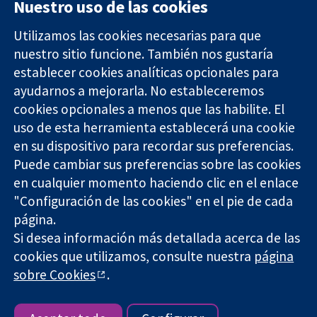
Nuestro uso de las cookies
Utilizamos las cookies necesarias para que
nuestro sitio funcione. También nos gustaría
11-13 Cavendish
Contacto
establecer cookies analíticas opcionales para
Square
Noticias
Evidencia fiable.
ayudarnos a mejorarla. No estableceremos
Londres
Prensa
Decisiones
W1G 0AN
Sobre
cookies opcionales a menos que las habilite. El
informadas.
Reino Unido
nosotros
uso de esta herramienta establecerá una cookie
Mejor salud.
Empleo
en su dispositivo para recordar sus preferencias.
Cochrane
Puede cambiar sus preferencias sobre las cookies
Library
en cualquier momento haciendo clic en el enlace
"Configuración de las cookies" en el pie de cada
página.
The Cochrane Collaboration is a charity (no. 1045921) and a
Si desea información más detallada acerca de las
company limited by guarantee (no. 03044323) registered in
England & Wales. VAT registration number GB 718 2127 49.
cookies que utilizamos, consulte nuestra
página
sobre Cookies
.
Copyright © 2026 The Cochrane Collaboration
Términos y condiciones del sitio web
|
Responsabilidades
|
Privacidad
|
Política de cookies
|
Configuración de cookies