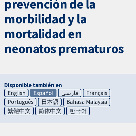
prevención de la
morbilidad y la
mortalidad en
neonatos prematuros
Disponible también en
English
Español
فارسی
Français
Português
日本語
Bahasa Malaysia
繁體中文
简体中文
한국어