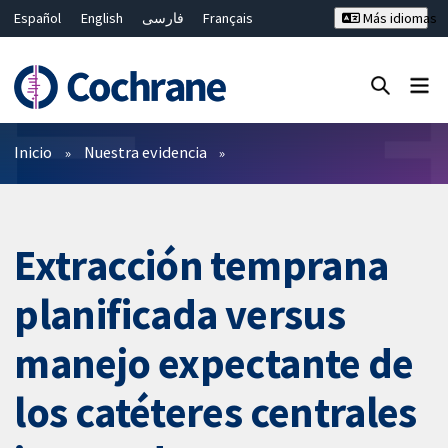
Español
English
فارسی
Français
Más idiomas
Русский
Hrvatski
Deutsch
Bahasa Malaysia
ไทย
繁體中文
简体中文
Cerrar búsqueda ✖
Filtros
Inicio
Nuestra evidencia
Extracción temprana
planificada versus
manejo expectante de
los catéteres centrales