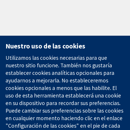
Nuestro uso de las cookies
Utilizamos las cookies necesarias para que
nuestro sitio funcione. También nos gustaría
11-13 Cavendish
Contacto
establecer cookies analíticas opcionales para
Square
Noticias
ayudarnos a mejorarla. No estableceremos
Evidencia fiable.
Londres
Prensa
Decisiones
W1G 0AN
Sobre
cookies opcionales a menos que las habilite. El
informadas.
Reino Unido
nosotros
uso de esta herramienta establecerá una cookie
Mejor salud.
Empleo
en su dispositivo para recordar sus preferencias.
Cochrane
Puede cambiar sus preferencias sobre las cookies
Library
en cualquier momento haciendo clic en el enlace
"Configuración de las cookies" en el pie de cada